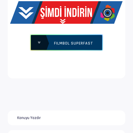
Yapı              : V_MPEG4/ISO/AVC -> Kontro
Ses  #2           : E-AC-3 | 640 kb/s
Ses Profili       : Dolby Digital Plus
FILMBOL SUPERFAST
İz Adı            : Türkçe (SHS) | www.filmbo
Bilgi             : 6 kanal, 48.0 kHz
Dil               : tr
Ses  #3           : MLP FBA 16-ch | 2 813 kb/
Ses Profili       : Dolby TrueHD with Dolby A
İz Adı            : Orijinal | www.filmbol.or
Konuyu Yazdır
Bilgi             : 8 kanal, 48.0 kHz