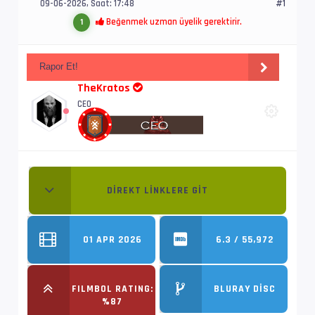
09-06-2026, Saat: 17:48
#1
Beğenmek uzman üyelik gerektirir.
1
Rapor Et!
TheKratos
CEO
DIREKT LINKLERE GIT
01 APR 2026
6.3 / 55,972
FILMBOL RATING:
BLURAY DISC
%87