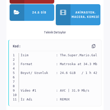
24.6 GIB
ANIMASYON,
MACERA, KOMEDI
Teknik Detaylar
Kod :
İsim              : The.Super.Mario.Galaxy.Mo
Format            : Matroska at 34.3 Mb/s
Boyut/ Uzunluk    : 24.6 GiB   / 1 h 42 min 5
Video #1          : AVC | 31.9 Mb/s
İz Adı            : REMUX
EnxBoy | FPS      : 1920x1080 (1.778) | 23.97