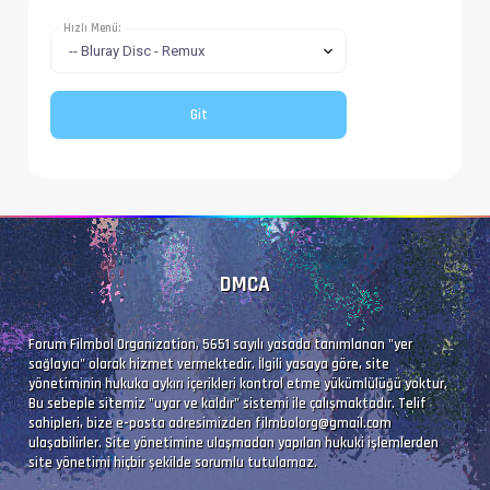
Dil               : en
Hızlı Menü:
Ses  #4           : AC-3 | 448 kb/s
Ses Profili       : Dolby Digital
İz Adı            : Orijinal | www.filmbol.or
Bilgi             : 6 kanal, 48.0 kHz
Dil               : en
DMCA
Altyazı #5        : UTF-8
Forum Filmbol Organization, 5651 sayılı yasada tanımlanan "yer
sağlayıcı" olarak hizmet vermektedir. İlgili yasaya göre, site
İz Adı            : Türkçe (Forced)
yönetiminin hukuka aykırı içerikleri kontrol etme yükümlülüğü yoktur.
Bu sebeple sitemiz "uyar ve kaldır" sistemi ile çalışmaktadır. Telif
Dil               : tr
sahipleri, bize e-posta adresimizden
filmbolorg@gmail.com
ulaşabilirler. Site yönetimine ulaşmadan yapılan hukuki işlemlerden
site yönetimi hiçbir şekilde sorumlu tutulamaz.
Altyazı #6        : UTF-8