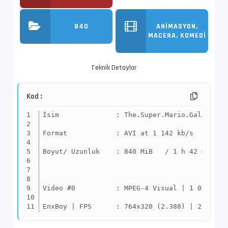
840
ANIMASYON,
MACERA, KOMEDI
Teknik Detaylar
Kod :
İsim              : The.Super.Mario.Galaxy.Mo
Format            : AVI at 1 142 kb/s
Boyut/ Uzunluk    : 840 MiB   / 1 h 42 min 53
Video #0          : MPEG-4 Visual | 1 047 kb/
EnxBoy | FPS      : 764x320 (2.388) | 23.976 
Yapı              : XVID -> Kontrol ediniz.