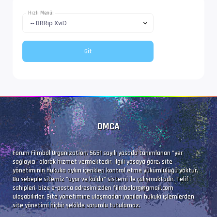
Hızlı Menü:
DMCA
Forum Filmbol Organization, 5651 sayılı yasada tanımlanan "yer
sağlayıcı" olarak hizmet vermektedir. İlgili yasaya göre, site
yönetiminin hukuka aykırı içerikleri kontrol etme yükümlülüğü yoktur.
Bu sebeple sitemiz "uyar ve kaldır" sistemi ile çalışmaktadır. Telif
sahipleri, bize e-posta adresimizden
filmbolorg@gmail.com
ulaşabilirler. Site yönetimine ulaşmadan yapılan hukuki işlemlerden
site yönetimi hiçbir şekilde sorumlu tutulamaz.