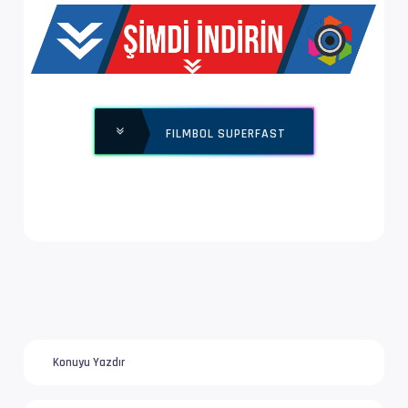
Ses  #1           : MPEG Audio | 128 kb/s
Ses Profili       : MPEG Audio
Bilgi             : 2 kanal, 48.0 kHz
FILMBOL SUPERFAST
Konuyu Yazdır