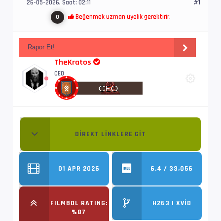
26-05-2026, Saat: 02:11
#1
Beğenmek uzman üyelik gerektirir.
0
Rapor Et!
TheKratos
CEO
DIREKT LINKLERE GIT
01 APR 2026
6.4 / 33,056
FILMBOL RATING:
H263 | XVID
%87