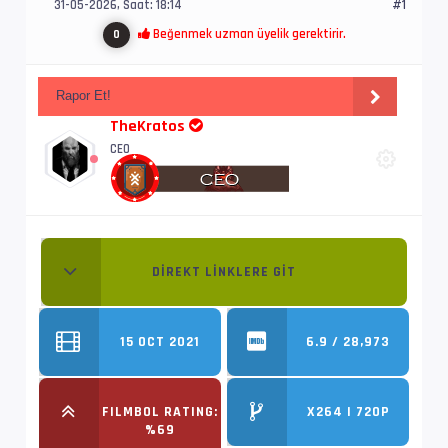
31-05-2026, Saat: 18:14
#1
Beğenmek uzman üyelik gerektirir.
0
Rapor Et!
TheKratos
CEO
DIREKT LINKLERE GIT
15 OCT 2021
6.9 / 28,973
FILMBOL RATING:
X264 | 720P
%69