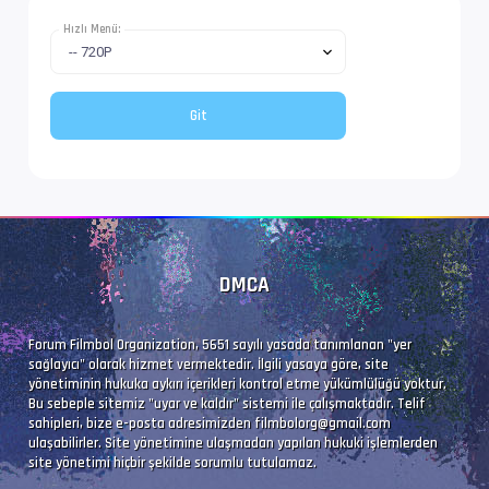
Dil               : no
Hızlı Menü:
Altyazı #4        : UTF-8
İz Adı            : Türkçe (Forced)
Dil               : tr
Altyazı #5        : UTF-8
DMCA
İz Adı            : Tam (Türkçe)
Dil               : tr
Forum Filmbol Organization, 5651 sayılı yasada tanımlanan "yer
sağlayıcı" olarak hizmet vermektedir. İlgili yasaya göre, site
yönetiminin hukuka aykırı içerikleri kontrol etme yükümlülüğü yoktur.
Bu sebeple sitemiz "uyar ve kaldır" sistemi ile çalışmaktadır. Telif
sahipleri, bize e-posta adresimizden
filmbolorg@gmail.com
ulaşabilirler. Site yönetimine ulaşmadan yapılan hukuki işlemlerden
site yönetimi hiçbir şekilde sorumlu tutulamaz.