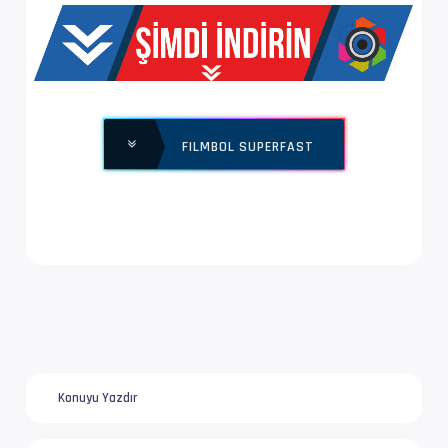
Yapı              : V_MPEG4/ISO/AVC -> Kontro
Ses  #2           : AC-3 | 192 kb/s
Ses Profili       : Dolby Digital
FILMBOL SUPERFAST
İz Adı            : Türkçe | www.filmbol.org
Bilgi             : 2 kanal, 48.0 kHz
Dil               : tr
Ses  #3           : AAC LC | 128 kb/s
Ses Profili       : AAC
İz Adı            : Orijinal | www.filmbol.or
Konuyu Yazdır
Bilgi             : 2 kanal, 48.0 kHz