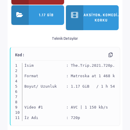
1.17 GIB
AKSIYON, KOMEDI,
KORKU
Teknik Detaylar
Kod :
İsim              : The.Trip.2021.720p.BluRay
Format            : Matroska at 1 468 kb/s
Boyut/ Uzunluk    : 1.17 GiB   / 1 h 54 min 2
Video #1          : AVC | 1 150 kb/s
İz Adı            : 720p
EnxBoy | FPS      : 1280x640 (2.000) | 24.000