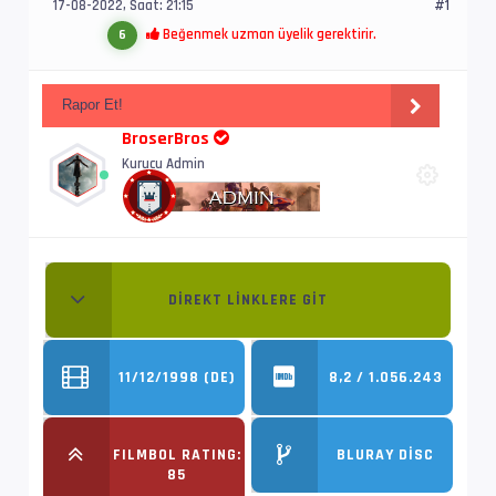
17-08-2022, Saat: 21:15
#1
Beğenmek uzman üyelik gerektirir.
6
Rapor Et!
BroserBros
Kurucu Admin
DIREKT LINKLERE GIT
11/12/1998 (DE)
8,2 / 1.056.243
FILMBOL RATING:
BLURAY DISC
85