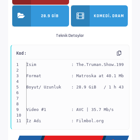
28.9 GIB
KOMEDI, DRAM
Teknik Detaylar
Kod :
İsim              : The.Truman.Show.1998.BluR
Format            : Matroska at 40.1 Mb/s
Boyut/ Uzunluk    : 28.9 GiB   / 1 h 43 min 9
Video #1          : AVC | 35.7 Mb/s
İz Adı            : Filmbol.org
EnxBoy | FPS      : 1920x1080 (1.778) | 23.97