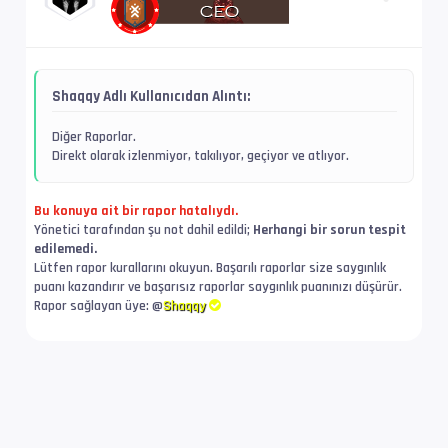
İz Adı            : Tam (Türkçe)
Dil               : tr
Shaqqy Adlı Kullanıcıdan Alıntı:
Diğer Raporlar.
Altyazı #5        : PGS
Direkt olarak izlenmiyor, takılıyor, geçiyor ve atlıyor.
Dil               : en
Bu konuya ait bir rapor hatalıydı.
Yönetici tarafından şu not dahil edildi;
Herhangi bir sorun tespit
Altyazı #6        : PGS
edilemedi.
Lütfen rapor kurallarını okuyun. Başarılı raporlar size saygınlık
İz Adı            : SDH
puanı kazandırır ve başarısız raporlar saygınlık puanınızı düşürür.
Rapor sağlayan üye: @
Shaqqy
Dil               : en
Altyazı #7        : PGS
Dil               : da