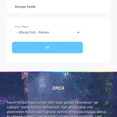
Konuyu Yazdır
Altyazı #8        : PGS
Dil               : nl
Hızlı Menü:
Altyazı #9        : PGS
Dil               : fi
Altyazı #10        : PGS
Dil               : fr
DMCA
Altyazı #11        : PGS
Forum Filmbol Organization, 5651 sayılı yasada tanımlanan "yer
Dil               : de
sağlayıcı" olarak hizmet vermektedir. İlgili yasaya göre, site
yönetiminin hukuka aykırı içerikleri kontrol etme yükümlülüğü yoktur.
Bu sebeple sitemiz "uyar ve kaldır" sistemi ile çalışmaktadır. Telif