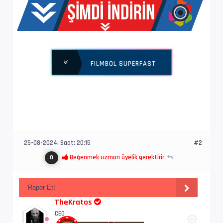
Yapı              : V_MPEG4/ISO/AVC -> Kontro
Ses  #2           : E-AC-3 | 640 kb/s
İz Adı            : Türkçe - Filmbol.org
FILMBOL SUPERFAST
Bilgi             : 6 kanal, 48.0 kHz
Dil               : tr
Ses  #3           : MLP FBA | 3 672 kb/s
25-08-2024, Saat: 20:15
#2
İz Adı            : Orjinal - Filmbol.org
Beğenmek uzman üyelik gerektirir.
0
Bilgi             : 6 kanal, 48.0 kHz
Dil               : en
Rapor Et!
TheKratos
CEO
Altyazı #4        : UTF-8