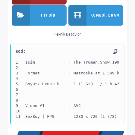
1.11 GIB
KOMEDI, DRAM
Teknik Detaylar
Kod :
İsim              : The.Truman.Show.1998.720p
Format            : Matroska at 1 549 kb/s
Boyut/ Uzunluk    : 1.11 GiB   / 1 h 42 min 5
Video #1          : AVC
EnxBoy | FPS      : 1280 x 720 (1.778) at 23.
Yapı              : V_MPEG4/ISO/AVC -> Kontro