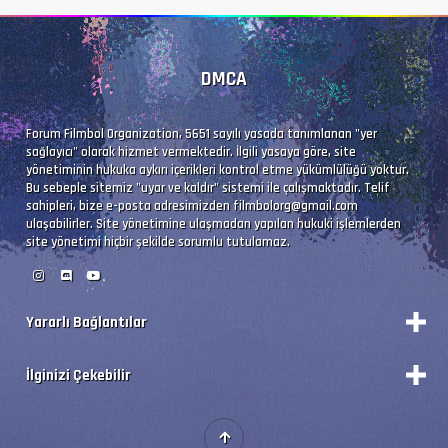
DMCA
Forum Filmbol Organization, 5651 sayılı yasada tanımlanan "yer
sağlayıcı" olarak hizmet vermektedir. İlgili yasaya göre, site
yönetiminin hukuka aykırı içerikleri kontrol etme yükümlülüğü yoktur.
Bu sebeple sitemiz "uyar ve kaldır" sistemi ile çalışmaktadır. Telif
sahipleri, bize e-posta adresimizden
filmbolorg@gmail.com
ulaşabilirler. Site yönetimine ulaşmadan yapılan hukuki işlemlerden
site yönetimi hiçbir şekilde sorumlu tutulamaz.
Yararlı Bağlantılar
Durum
İlginizi Çekebilir
Vizyon Filmler
Forum Yönetimi
Premium'a Yükselt!
Forumları Okundu Kabul Et