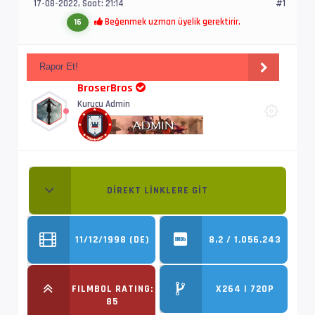
17-08-2022, Saat: 21:14
#1
Beğenmek uzman üyelik gerektirir.
16
Rapor Et!
BroserBros
Kurucu Admin
DIREKT LINKLERE GIT
11/12/1998 (DE)
8,2 / 1.056.243
FILMBOL RATING:
X264 | 720P
85