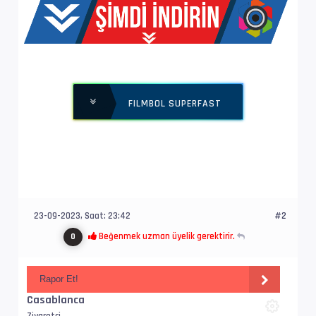
Ses  #2           : AC-3 at 384 kb/s
Bilgi             : 2 channel(s), 48.0 kHz
Dil               : tr
FILMBOL SUPERFAST
Ses  #3           : AAC LC
Bilgi             : 2 channel(s), 48.0 kHz
Dil               : en
23-09-2023, Saat: 23:42
#2
Beğenmek uzman üyelik gerektirir.
0
Rapor Et!
Casablanca