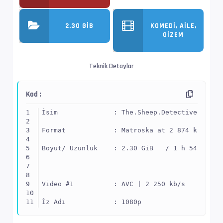
2.30 GIB
KOMEDI, AILE,
GIZEM
Teknik Detaylar
Kod :
İsim              : The.Sheep.Detectives.2026
Format            : Matroska at 2 874 kb/s
Boyut/ Uzunluk    : 2.30 GiB   / 1 h 54 min 3
Video #1          : AVC | 2 250 kb/s
İz Adı            : 1080p
EnxBoy | FPS      : 1920x960 (2.000) | 24.000