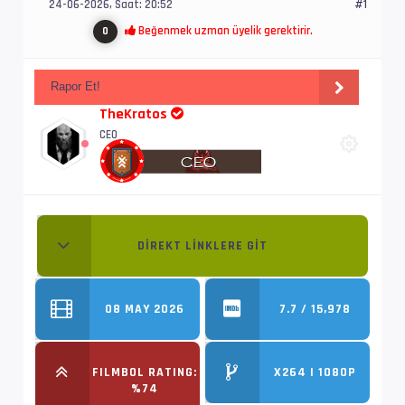
24-06-2026, Saat: 20:52
#1
Beğenmek uzman üyelik gerektirir.
0
Rapor Et!
TheKratos
CEO
DIREKT LINKLERE GIT
08 MAY 2026
7.7 / 15,978
FILMBOL RATING:
X264 | 1080P
%74