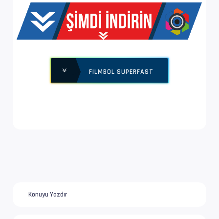
Yapı              : V_MPEG4/ISO/AVC -> Kontro
Ses  #2           : AC-3 | 224 kb/s
Ses Profili       : Dolby Digital
FILMBOL SUPERFAST
İz Adı            : Türkçe | www.filmbol.org
Bilgi             : 2 kanal, 48.0 kHz
Dil               : tr
Ses  #3           : AAC LC | 384 kb/s
Ses Profili       : AAC
İz Adı            : Orijinal | www.filmbol.or
Konuyu Yazdır
Bilgi             : 6 kanal, 48.0 kHz