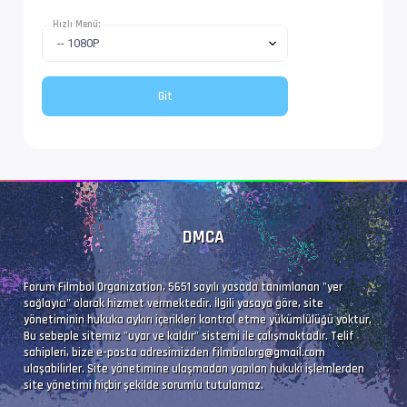
Dil               : en
Hızlı Menü:
Altyazı #4        : UTF-8
İz Adı            : Türkçe (Forced)
Dil               : tr
Altyazı #5        : UTF-8
DMCA
İz Adı            : Tam (Türkçe)
Dil               : tr
Forum Filmbol Organization, 5651 sayılı yasada tanımlanan "yer
sağlayıcı" olarak hizmet vermektedir. İlgili yasaya göre, site
yönetiminin hukuka aykırı içerikleri kontrol etme yükümlülüğü yoktur.
Bu sebeple sitemiz "uyar ve kaldır" sistemi ile çalışmaktadır. Telif
sahipleri, bize e-posta adresimizden
filmbolorg@gmail.com
ulaşabilirler. Site yönetimine ulaşmadan yapılan hukuki işlemlerden
site yönetimi hiçbir şekilde sorumlu tutulamaz.