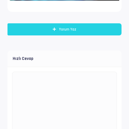
Bilgi             : 6 kanal, 48.0 kHz
Dil               : en
Yorum Yaz
Altyazı #3        : UTF-8
İz Adı            : Türkçe (Tam) - Filmbol.or
Hızlı Cevap
Dil               : tr
İsim              : Teenage.Mutant.Ninja.Turt
Format            : Matroska at 7 925 kb/s
Boyut/ Uzunluk    : 1.31 GiB   / 23 min 34 s 
Video #1          : AVC | 7 830 kb/s