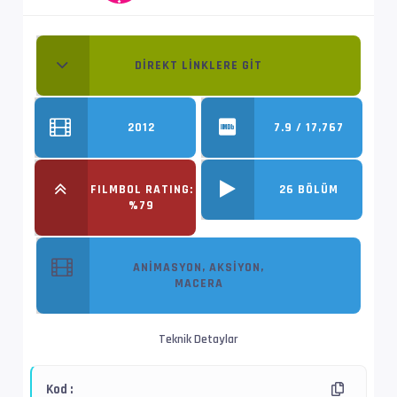
DIREKT LINKLERE GIT
2012
7.9 / 17,767
FILMBOL RATING:
26 BÖLÜM
%79
ANIMASYON, AKSIYON,
MACERA
Teknik Detaylar
Kod :