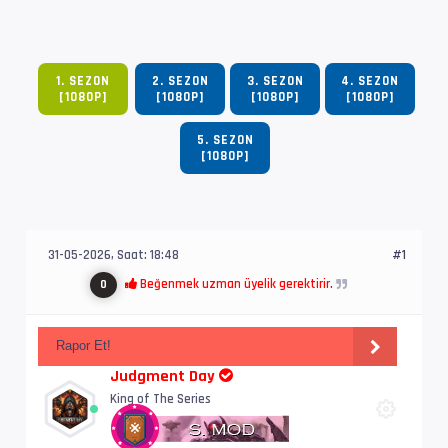
1. SEZON
2. SEZON
3. SEZON
4. SEZON
[1080P]
[1080P]
[1080P]
[1080P]
5. SEZON
[1080P]
31-05-2026, Saat: 18:48
#1
Beğenmek uzman üyelik gerektirir.
0
Rapor Et!
Judgment Day
King of The Series