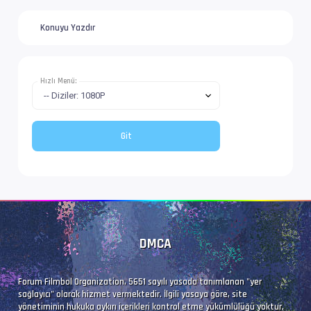
Dil               : tr
Konuyu Yazdır
İsim              : Teenage.Mutant.Ninja.Turt
Format            : Matroska at 8 014 kb/s
Hızlı Menü:
Boyut/ Uzunluk    : 1.32 GiB   / 23 min 34 s 
Video #1          : AVC | 7 830 kb/s
İz Adı            : Filmbol.org
EnxBoy | FPS      : 1920x1080 (1.778) | 23.97
Yapı              : V_MPEG4/ISO/AVC -> Kontro
DMCA
Ses  #2           : E-AC-3 | 192 kb/s
Forum Filmbol Organization, 5651 sayılı yasada tanımlanan "yer
sağlayıcı" olarak hizmet vermektedir. İlgili yasaya göre, site
Ses Profili       : Dolby Digital Plus
yönetiminin hukuka aykırı içerikleri kontrol etme yükümlülüğü yoktur.