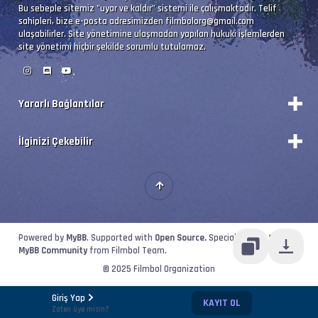
Bu sebeple sitemiz "uyar ve kaldır" sistemi ile çalışmaktadır. Telif
İz Adı            : Orijinal - Filmbol.org
sahipleri, bize e-posta adresimizden
filmbolorg@gmail.com
ulaşabilirler. Site yönetimine ulaşmadan yapılan hukuki işlemlerden
Bilgi             : 6 kanal, 48.0 kHz
site yönetimi hiçbir şekilde sorumlu tutulamaz.
Dil               : en
Yararlı Bağlantılar
Altyazı #3        : UTF-8
Durum
İlginizi Çekebilir
İz Adı            : Türkçe (Tam) - Filmbol.or
Vizyon Filmler
Forum Yönetimi
Premium'a Yükselt!
Dil               : tr
Forumları Okundu Kabul Et
Kategorileri Görüntüle
Portal'a Geçiş
İsim              : Teenage.Mutant.Ninja.Turt
Powered by
MyBB
. Supported with
Open Source.
Special thanks to
Format            : Matroska at 8 009 kb/s
MyBB Community
from Filmbol Team.
© 2025 Filmbol Organization
Boyut/ Uzunluk    : 1.32 GiB   / 23 min 35 s 
Giriş Yap
KAYIT OL
Zaten üye misin?