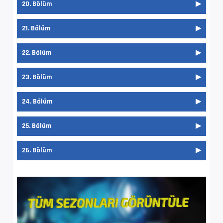
FILMBOL SUPERFAST
20. Bölüm
İsim              : Teenage.Mutant.Ninja.Turt
FILMBOL SUPERFAST
21. Bölüm
Format            : Matroska at 7 993 kb/s
FILMBOL SUPERFAST
22. Bölüm
Boyut/ Uzunluk    : 1.32 GiB   / 23 min 36 s 
FILMBOL SUPERFAST
23. Bölüm
Video #1          : AVC | 7 830 kb/s
FILMBOL SUPERFAST
24. Bölüm
İz Adı            : Filmbol.org
FILMBOL SUPERFAST
25. Bölüm
EnxBoy | FPS      : 1920x1080 (1.778) | 23.97
FILMBOL SUPERFAST
26. Bölüm
Yapı              : V_MPEG4/ISO/AVC -> Kontro
FILMBOL SUPERFAST
Ses  #2           : E-AC-3 | 192 kb/s
FILMBOL SUPERFAST
Ses Profili       : Dolby Digital Plus
İz Adı            : Orijinal - Filmbol.org