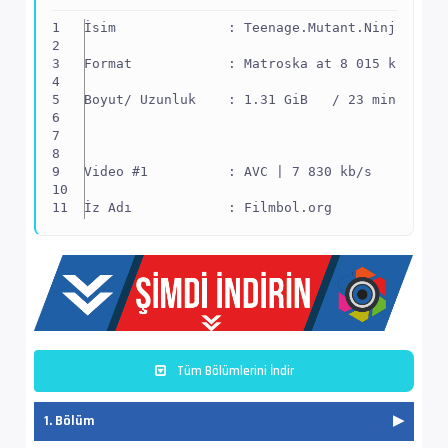
İsim              : Teenage.Mutant.Ninja.Turt
Format            : Matroska at 8 015 kb/s
Boyut/ Uzunluk    : 1.31 GiB   / 23 min 27 s 
Video #1          : AVC | 7 830 kb/s
İz Adı            : Filmbol.org
EnxBoy | FPS      : 1920x1080 (1.778) | 23.97
Yapı              : V_MPEG4/ISO/AVC -> Kontro
Ses  #2           : E-AC-3 | 192 kb/s
Tüm Bölümlerini İndir
Ses Profili       : Dolby Digital Plus
1. Bölüm
İz Adı            : Orijinal - Filmbol.org