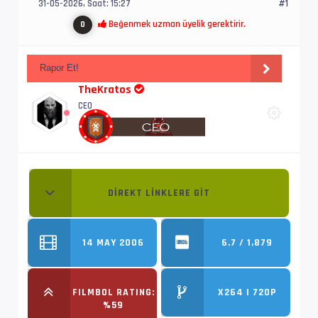
31-05-2026, Saat: 15:27
#1
Beğenmek uzman üyelik gerektirir.
0
Rapor Et!
TheKratos
CEO
DIREKT LINKLERE GIT
14 MAY 2006
6.7 / 1,879
FILMBOL RATING:
X264 | 720P
%59