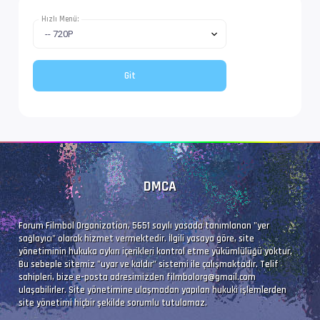
Dil               : en
Hızlı Menü:
Altyazı #4        : UTF-8
İz Adı            : Tam (Türkçe)
Dil               : tr
DMCA
Forum Filmbol Organization, 5651 sayılı yasada tanımlanan "yer
sağlayıcı" olarak hizmet vermektedir. İlgili yasaya göre, site
yönetiminin hukuka aykırı içerikleri kontrol etme yükümlülüğü yoktur.
Bu sebeple sitemiz "uyar ve kaldır" sistemi ile çalışmaktadır. Telif
sahipleri, bize e-posta adresimizden
filmbolorg@gmail.com
ulaşabilirler. Site yönetimine ulaşmadan yapılan hukuki işlemlerden
site yönetimi hiçbir şekilde sorumlu tutulamaz.