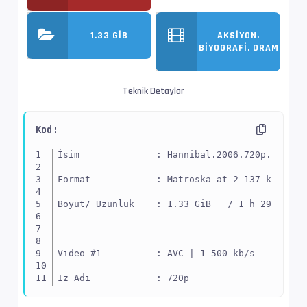
1.33 GIB
AKSIYON,
BIYOGRAFI, DRAM
Teknik Detaylar
Kod :
İsim              : Hannibal.2006.720p.BluRay
Format            : Matroska at 2 137 kb/s
Boyut/ Uzunluk    : 1.33 GiB   / 1 h 29 min 1
Video #1          : AVC | 1 500 kb/s
İz Adı            : 720p
EnxBoy | FPS      : 1280x720 (1.778) | 25.000