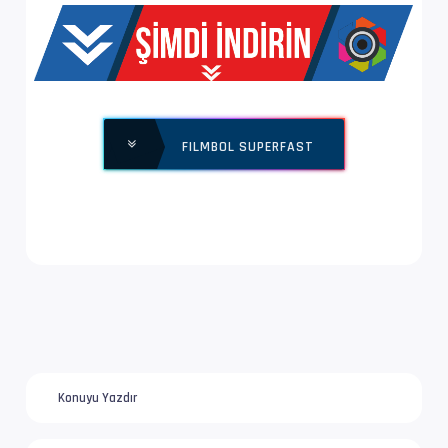
Yapı              : V_MPEG4/ISO/AVC -> Kontro
Ses  #2           : AC-3 | 192 kb/s
Ses Profili       : Dolby Digital
FILMBOL SUPERFAST
İz Adı            : Türkçe | www.filmbol.org
Bilgi             : 2 kanal, 48.0 kHz
Dil               : tr
Ses  #3           : AC-3 | 448 kb/s
Ses Profili       : Dolby Digital
İz Adı            : Orijinal | www.filmbol.or
Konuyu Yazdır
Bilgi             : 2 kanal, 48.0 kHz