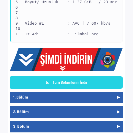
Boyut/ Uzunluk    : 1.37 GiB   / 23 min 56 s 
Video #1          : AVC | 7 607 kb/s
İz Adı            : Filmbol.org
EnxBoy | FPS      : 1520x1080 (1.407) | 23.97
Yapı              : V_MPEG4/ISO/AVC -> Kontro
Ses  #2           : FLAC | 528 kb/s
Tüm Bölümlerini İndir
Ses Profili       : FLAC
1. Bölüm
İz Adı            : Orijinal - Filmbol.org
Bilgi             : 2 kanal, 48.0 kHz
2. Bölüm
Dil               : ja
FILMBOL SUPERFAST
3. Bölüm