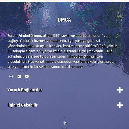
DMCA
Ses  #2           : FLAC | 593 kb/s
Ses Profili       : FLAC
Forum Filmbol Organization, 5651 sayılı yasada tanımlanan "yer
sağlayıcı" olarak hizmet vermektedir. İlgili yasaya göre, site
İz Adı            : Orijinal - Filmbol.org
yönetiminin hukuka aykırı içerikleri kontrol etme yükümlülüğü yoktur.
Bu sebeple sitemiz "uyar ve kaldır" sistemi ile çalışmaktadır. Telif
Bilgi             : 2 kanal, 48.0 kHz
sahipleri, bize e-posta adresimizden
filmbolorg@gmail.com
ulaşabilirler. Site yönetimine ulaşmadan yapılan hukuki işlemlerden
Dil               : ja
site yönetimi hiçbir şekilde sorumlu tutulamaz.
Altyazı #3        : UTF-8
Yararlı Bağlantılar
İz Adı            : Türkçe (Tam) - Filmbol.or
Durum
Dil               : tr
İlginizi Çekebilir
Vizyon Filmler
Forum Yönetimi
Premium'a Yükselt!
Forumları Okundu Kabul Et
İsim              : Serial.Experiments.Lain.S
Kategorileri Görüntüle