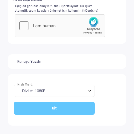
Aşağıda görünen onay kutusunu işaretleyiniz. Bu işlem
otomatik spam kayıtları önlemek için kullanılır. (hCaptcha)
Altyazı #3        : UTF-8
İz Adı            : Türkçe (Tam) - Filmbol.or
Dil               : tr
İsim              : Serial.Experiments.Lain.S
Konuyu Yazdır
Format            : Matroska at 10.6 Mb/s
Boyut/ Uzunluk    : 1.77 GiB   / 23 min 56 s 
Hızlı Menü:
Video #1          : AVC | 9 928 kb/s
İz Adı            : Filmbol.org
EnxBoy | FPS      : 1520x1080 (1.407) | 23.97
Yapı              : V_MPEG4/ISO/AVC -> Kontro