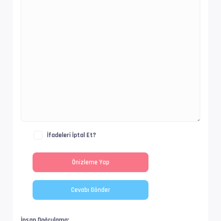
Boyut/ Uzunluk    : 1.91 GiB   / 23 min 56 s 
Video #1          : AVC | 10.8 Mb/s
İz Adı            : Filmbol.org
EnxBoy | FPS      : 1520x1080 (1.407) | 23.97
Yapı              : V_MPEG4/ISO/AVC -> Kontro
İfadeleri İptal Et?
Ses  #2           : FLAC | 543 kb/s
Ses Profili       : FLAC
İz Adı            : Orijinal - Filmbol.org
Bilgi             : 2 kanal, 48.0 kHz
Dil               : ja
İnsan Doğrulama: