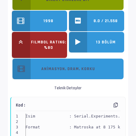
1998
8.0 / 21,558
FILMBOL RATING:
13 BÖLÜM
%80
ANIMASYON, DRAM, KORKU
Teknik Detaylar
Kod :
İsim              : Serial.Experiments.Lain.S
Format            : Matroska at 8 175 kb/s