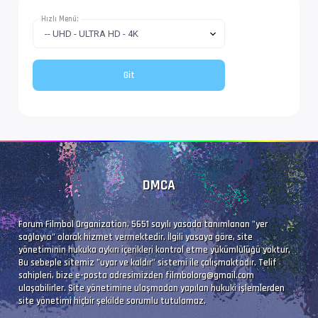
Hızlı Menü:
DMCA
Forum Filmbol Organization, 5651 sayılı yasada tanımlanan "yer
sağlayıcı" olarak hizmet vermektedir. İlgili yasaya göre, site
yönetiminin hukuka aykırı içerikleri kontrol etme yükümlülüğü yoktur.
Bu sebeple sitemiz "uyar ve kaldır" sistemi ile çalışmaktadır. Telif
sahipleri, bize e-posta adresimizden
filmbolorg@gmail.com
ulaşabilirler. Site yönetimine ulaşmadan yapılan hukuki işlemlerden
site yönetimi hiçbir şekilde sorumlu tutulamaz.