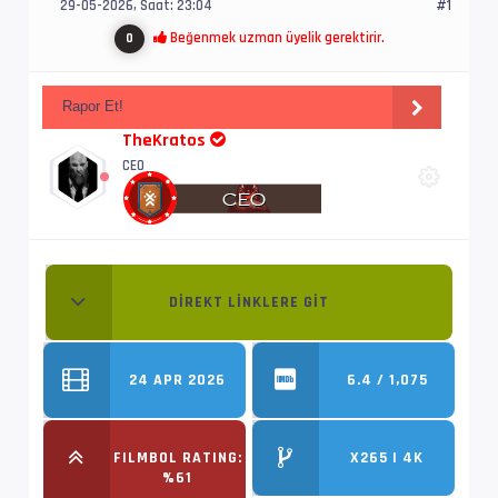
29-05-2026, Saat: 23:04
#1
Beğenmek uzman üyelik gerektirir.
0
Rapor Et!
TheKratos
CEO
DIREKT LINKLERE GIT
24 APR 2026
6.4 / 1,075
FILMBOL RATING:
X265 | 4K
%61