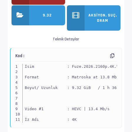
9.32
AKSIYON, SUÇ,
DRAM
Teknik Detaylar
Kod :
İsim              : Fuze.2026.2160p.4K.WebDL.
Format            : Matroska at 13.8 Mb/s
Boyut/ Uzunluk    : 9.32 GiB   / 1 h 36 min 5
Video #1          : HEVC | 13.4 Mb/s
İz Adı            : 4K
EnxBoy | FPS      : 3840x2160 (1.778) | 23.97