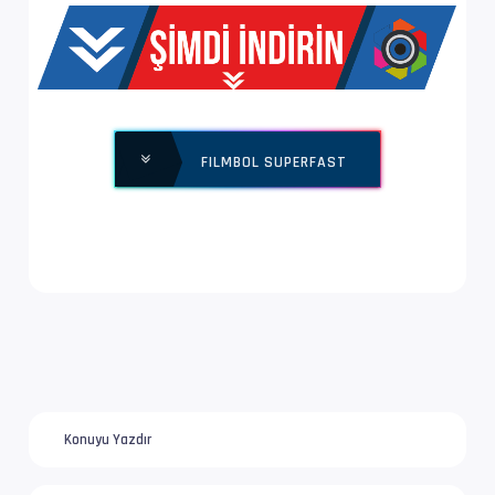
Yapı              : V_MPEGH/ISO/HEVC -> Kontr
Ses  #2           : E-AC-3 | 384 kb/s
Ses Profili       : Dolby Digital Plus
FILMBOL SUPERFAST
İz Adı            : Orijinal | www.filmbol.or
Bilgi             : 6 kanal, 48.0 kHz
Dil               : en
Altyazı #3        : UTF-8
İz Adı            : Tam (Türkçe)
Dil               : tr
Konuyu Yazdır