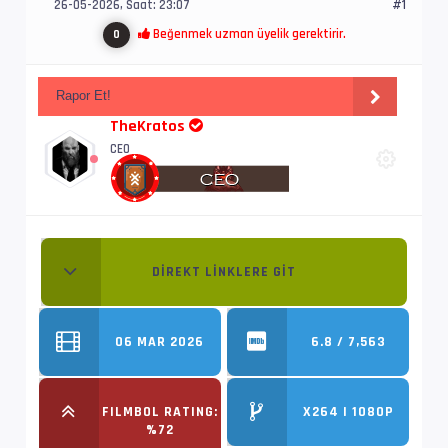
26-05-2026, Saat: 23:07
#1
Beğenmek uzman üyelik gerektirir.
0
Rapor Et!
TheKratos
CEO
DIREKT LINKLERE GIT
06 MAR 2026
6.8 / 7,563
FILMBOL RATING:
X264 | 1080P
%72