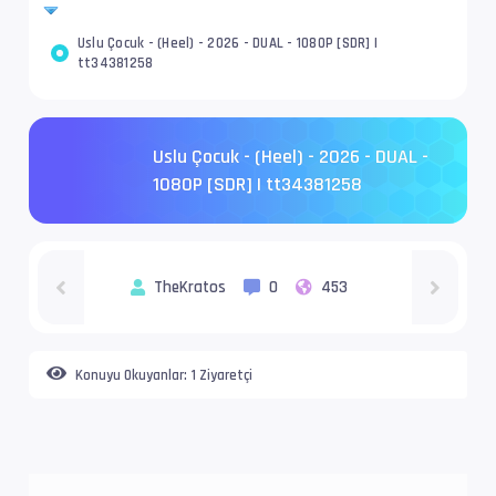
Uslu Çocuk - (Heel) - 2026 - DUAL - 1080P [SDR] |
tt34381258
Uslu Çocuk - (Heel) - 2026 - DUAL -
1080P [SDR] | tt34381258
TheKratos
0
453
Konuyu Okuyanlar:
1 Ziyaretçi