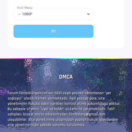
Dil               : en
Hızlı Menü:
Altyazı #4        : UTF-8
İz Adı            : Tam (Türkçe)
Dil               : tr
DMCA
Forum Filmbol Organization, 5651 sayılı yasada tanımlanan "yer
sağlayıcı" olarak hizmet vermektedir. İlgili yasaya göre, site
yönetiminin hukuka aykırı içerikleri kontrol etme yükümlülüğü yoktur.
Bu sebeple sitemiz "uyar ve kaldır" sistemi ile çalışmaktadır. Telif
sahipleri, bize e-posta adresimizden
filmbolorg@gmail.com
ulaşabilirler. Site yönetimine ulaşmadan yapılan hukuki işlemlerden
site yönetimi hiçbir şekilde sorumlu tutulamaz.