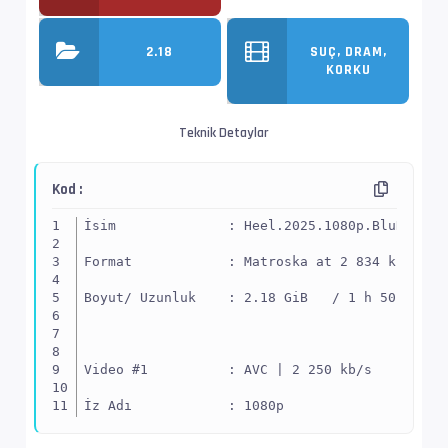
2.18
SUÇ, DRAM,
KORKU
Teknik Detaylar
Kod :
İsim              : Heel.2025.1080p.BluRay.x2
Format            : Matroska at 2 834 kb/s
Boyut/ Uzunluk    : 2.18 GiB   / 1 h 50 min 1
Video #1          : AVC | 2 250 kb/s
İz Adı            : 1080p
EnxBoy | FPS      : 1920x804 (2.388) | 23.976