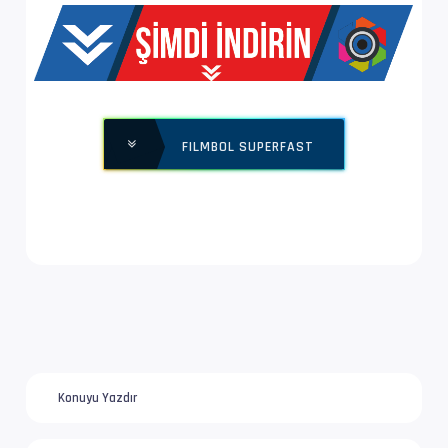
Yapı              : V_MPEG4/ISO/AVC -> Kontro
Ses  #2           : AC-3 | 192 kb/s
Ses Profili       : Dolby Digital
FILMBOL SUPERFAST
İz Adı            : Türkçe (TAC) | www.filmbo
Bilgi             : 2 kanal, 48.0 kHz
Dil               : tr
Ses  #3           : AAC LC | 384 kb/s
Ses Profili       : AAC
İz Adı            : Orijinal | www.filmbol.or
Konuyu Yazdır
Bilgi             : 6 kanal, 48.0 kHz