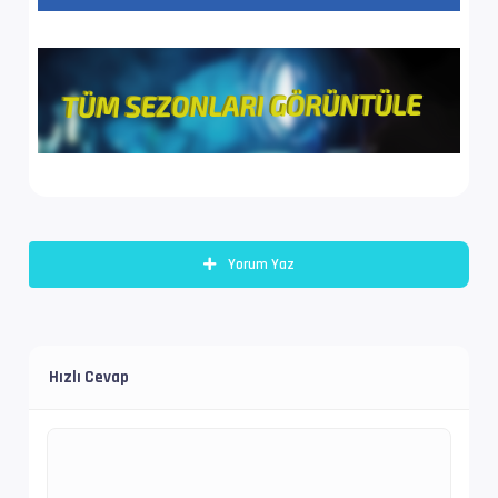
İz Adı            : Orijinal - Filmbol.org
FILMBOL SUPERFAST
Bilgi             : 2 kanal, 48.0 kHz
FILMBOL SUPERFAST
Dil               : en
İsim              : Phineas.and.Ferb.S05E03.1
Format            : Matroska at 3 120 kb/s
Yorum Yaz
Boyut/ Uzunluk    : 514 MiB   / 23 min 1 s 93
Video #1          : AVC | 2 954 kb/s
Hızlı Cevap
İz Adı            : Filmbol.org
EnxBoy | FPS      : 1920x1080 (1.778) | 23.97
Yapı              : V_MPEG4/ISO/AVC -> Kontro