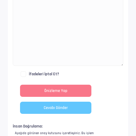
Ses  #2           : AAC LC | 61.4 kb/s
Ses Profili       : AAC
İz Adı            : Türkçe - Filmbol.org
Bilgi             : 2 kanal, 48.0 kHz
Dil               : tr
İfadeleri İptal Et?
Ses  #3           : AAC LC | 61.4 kb/s
Ses Profili       : AAC
İz Adı            : Orijinal - Filmbol.org
Bilgi             : 2 kanal, 48.0 kHz
Dil               : en
İnsan Doğrulama:
Aşağıda görünen onay kutusunu işaretleyiniz. Bu işlem