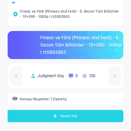
Fineas ve Förb (Phineas and Ferb) - 5. Sezon Tüm Bölümler
- TR+ORG - 1080p | tt0852863
Fineas ve Förb (Phineas and Ferb) - 5.
Sezon Tüm Bölümler - TR+ORG - 1080p
| tt0852863
Judgment Day
0
130
Konuyu Okuyanlar:
1 Ziyaretçi
Yorum Yaz