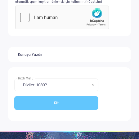
otomatik spam kayıtları önlemek için kullanılır. (hCaptcha)
İsim              : Phineas.and.Ferb.S05E04.1
Format            : Matroska at 3 130 kb/s
Boyut/ Uzunluk    : 516 MiB   / 23 min 1 s 93
Konuyu Yazdır
Video #1          : AVC | 2 963 kb/s
İz Adı            : Filmbol.org
Hızlı Menü:
EnxBoy | FPS      : 1920x1080 (1.778) | 23.97
Yapı              : V_MPEG4/ISO/AVC -> Kontro
Ses  #2           : AAC LC | 61.4 kb/s
Ses Profili       : AAC
İz Adı            : Türkçe - Filmbol.org