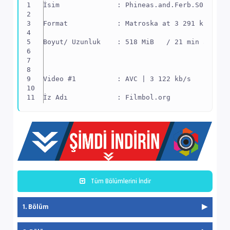
İsim              : Phineas.and.Ferb.S05E01.1
Format            : Matroska at 3 291 kb/s
Boyut/ Uzunluk    : 518 MiB   / 21 min 59 s 8
Video #1          : AVC | 3 122 kb/s
İz Adı            : Filmbol.org
EnxBoy | FPS      : 1920x1080 (1.778) | 23.97
Yapı              : V_MPEG4/ISO/AVC -> Kontro
Ses  #2           : AAC LC | 61.4 kb/s
Tüm Bölümlerini İndir
Ses Profili       : AAC
1. Bölüm
İz Adı            : Türkçe - Filmbol.org
Bilgi             : 2 kanal, 48.0 kHz