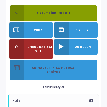
DIREKT LINKLERE GIT
2007
8.1 / 66,703
FILMBOL RATING:
20 BÖLÜM
%81
ANIMASYON, KISA METRAJ,
AKSIYON
Teknik Detaylar
Kod :