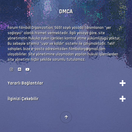
Bilgi             : 2 kanal, 48.0 kHz
DMCA
Dil               : tr
Forum Filmbol Organization, 5651 sayılı yasada tanımlanan "yer
sağlayıcı" olarak hizmet vermektedir. İlgili yasaya göre, site
Ses  #3           : AAC LC | 61.4 kb/s
yönetiminin hukuka aykırı içerikleri kontrol etme yükümlülüğü yoktur.
Bu sebeple sitemiz "uyar ve kaldır" sistemi ile çalışmaktadır. Telif
Ses Profili       : AAC
sahipleri, bize e-posta adresimizden
filmbolorg@gmail.com
ulaşabilirler. Site yönetimine ulaşmadan yapılan hukuki işlemlerden
İz Adı            : Orijinal - Filmbol.org
site yönetimi hiçbir şekilde sorumlu tutulamaz.
Bilgi             : 2 kanal, 48.0 kHz
Dil               : en
Yararlı Bağlantılar
Durum
İlginizi Çekebilir
Vizyon Filmler
İsim              : Phineas.and.Ferb.S05E05.1
Forum Yönetimi
Premium'a Yükselt!
Format            : Matroska at 2 848 kb/s
Forumları Okundu Kabul Et
Kategorileri Görüntüle
Boyut/ Uzunluk    : 469 MiB   / 23 min 1 s 97
Portal'a Geçiş