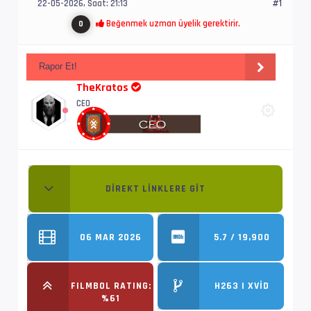
22-05-2026, Saat: 21:13
#1
Beğenmek uzman üyelik gerektirir.
0
Rapor Et!
TheKratos
CEO
DIREKT LINKLERE GIT
06 MAR 2026
5.7 / 19,900
FILMBOL RATING:
H263 | XVID
%61