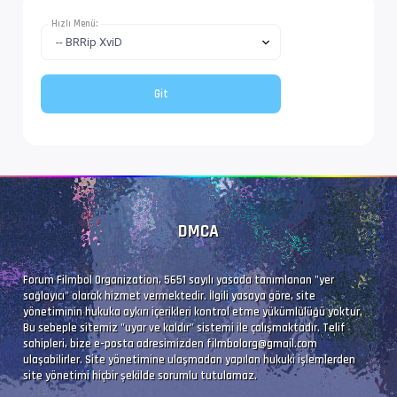
Hızlı Menü:
DMCA
Forum Filmbol Organization, 5651 sayılı yasada tanımlanan "yer
sağlayıcı" olarak hizmet vermektedir. İlgili yasaya göre, site
yönetiminin hukuka aykırı içerikleri kontrol etme yükümlülüğü yoktur.
Bu sebeple sitemiz "uyar ve kaldır" sistemi ile çalışmaktadır. Telif
sahipleri, bize e-posta adresimizden
filmbolorg@gmail.com
ulaşabilirler. Site yönetimine ulaşmadan yapılan hukuki işlemlerden
site yönetimi hiçbir şekilde sorumlu tutulamaz.