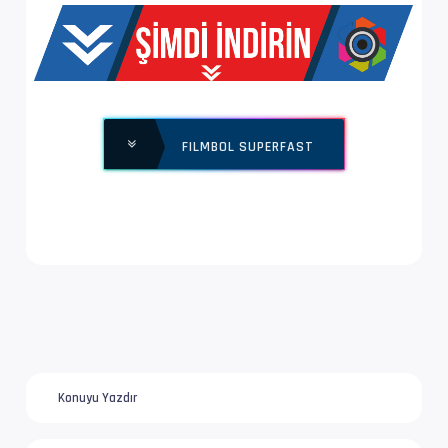
Ses  #1           : MPEG Audio | 128 kb/s
Ses Profili       : MPEG Audio
Bilgi             : 2 kanal, 48.0 kHz
FILMBOL SUPERFAST
Konuyu Yazdır