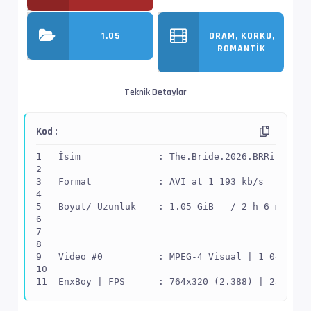
1.05
DRAM, KORKU,
ROMANTIK
Teknik Detaylar
Kod :
İsim              : The.Bride.2026.BRRip.XviD
Format            : AVI at 1 193 kb/s
Boyut/ Uzunluk    : 1.05 GiB   / 2 h 6 min 10
Video #0          : MPEG-4 Visual | 1 049 kb/
EnxBoy | FPS      : 764x320 (2.388) | 23.976 
Yapı              : XVID -> Kontrol ediniz.