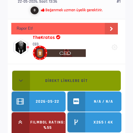
22-05-2026, Saat: 13:36
#1
Beğenmek uzman üyelik gerektirir.
0
Rapor Et!
TheKratos
CEO
DIREKT LINKLERE GIT
2026-05-22
N/A / N/A
FILMBOL RATING:
X265 | 4K
%55