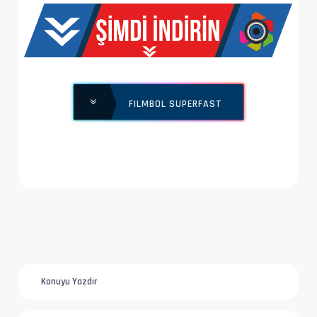
EnxBoy | FPS      : 3840x2160 (1.778) | 24.00
Yapı              : V_MPEGH/ISO/HEVC -> Kontr
Ses  #2           : E-AC-3 JOC | 768 kb/s
FILMBOL SUPERFAST
Ses Profili       : Dolby Digital Plus with D
İz Adı            : Türkçe | www.filmbol.org
Bilgi             : 6 kanal, 48.0 kHz
Dil               : tr
Ses  #3           : E-AC-3 JOC | 768 kb/s
Ses Profili       : Dolby Digital Plus with D
Konuyu Yazdır
İz Adı            : Orijinal | www.filmbol.or