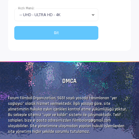
Bilgi             : 6 kanal, 48.0 kHz
Hızlı Menü:
Dil               : en
Altyazı #4        : UTF-8
İz Adı            : Türkçe (Forced)
Dil               : tr
DMCA
Altyazı #5        : UTF-8
İz Adı            : Tam (Türkçe)
Forum Filmbol Organization, 5651 sayılı yasada tanımlanan "yer
sağlayıcı" olarak hizmet vermektedir. İlgili yasaya göre, site
Dil               : tr
yönetiminin hukuka aykırı içerikleri kontrol etme yükümlülüğü yoktur.
Bu sebeple sitemiz "uyar ve kaldır" sistemi ile çalışmaktadır. Telif
sahipleri, bize e-posta adresimizden
filmbolorg@gmail.com
ulaşabilirler. Site yönetimine ulaşmadan yapılan hukuki işlemlerden
site yönetimi hiçbir şekilde sorumlu tutulamaz.