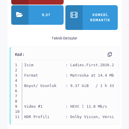
9.37
KOMEDI,
ROMANTIK
Teknik Detaylar
Kod :
İsim              : Ladies.First.2026.2160p.4
Format            : Matroska at 14.4 Mb/s
Boyut/ Uzunluk    : 9.37 GiB   / 1 h 33 min 2
Video #1          : HEVC | 12.8 Mb/s
HDR Profili       : Dolby Vision, Version 1.0
İz Adı            : 4K