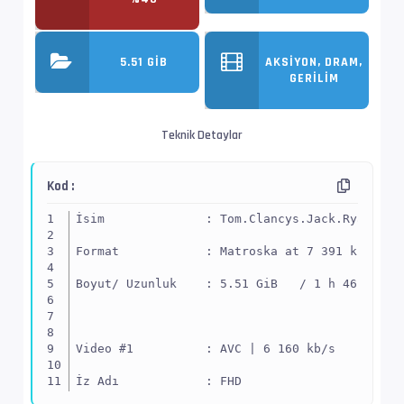
5.51 GIB
AKSIYON, DRAM,
GERILIM
Teknik Detaylar
Kod :
İsim              : Tom.Clancys.Jack.Ryan.Gho
Format            : Matroska at 7 391 kb/s
Boyut/ Uzunluk    : 5.51 GiB   / 1 h 46 min 4
Video #1          : AVC | 6 160 kb/s
İz Adı            : FHD