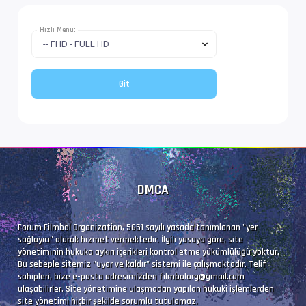
Dil               : en
Hızlı Menü:
Altyazı #4        : UTF-8
İz Adı            : Türkçe (Forced)
Dil               : tr
Altyazı #5        : UTF-8
DMCA
İz Adı            : Tam (Türkçe)
Dil               : tr
Forum Filmbol Organization, 5651 sayılı yasada tanımlanan "yer
sağlayıcı" olarak hizmet vermektedir. İlgili yasaya göre, site
yönetiminin hukuka aykırı içerikleri kontrol etme yükümlülüğü yoktur.
Bu sebeple sitemiz "uyar ve kaldır" sistemi ile çalışmaktadır. Telif
sahipleri, bize e-posta adresimizden
filmbolorg@gmail.com
ulaşabilirler. Site yönetimine ulaşmadan yapılan hukuki işlemlerden
site yönetimi hiçbir şekilde sorumlu tutulamaz.