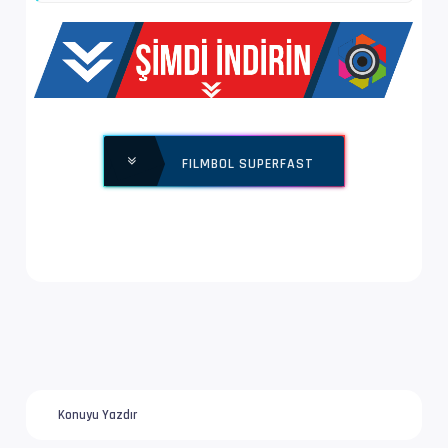
EnxBoy | FPS      : 1920x800 (2.400) | 24.000
Yapı              : V_MPEG4/ISO/AVC -> Kontro
Ses  #2           : E-AC-3 | 640 kb/s
Ses Profili       : Dolby Digital Plus
FILMBOL SUPERFAST
İz Adı            : Türkçe | www.filmbol.org
Bilgi             : 6 kanal, 48.0 kHz
Dil               : tr
Ses  #3           : E-AC-3 JOC | 576 kb/s
Ses Profili       : Dolby Digital Plus with D
İz Adı            : Orijinal | www.filmbol.or
Konuyu Yazdır
Bilgi             : 6 kanal, 48.0 kHz