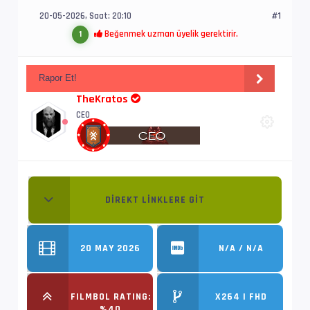
20-05-2026, Saat: 20:10
#1
Beğenmek uzman üyelik gerektirir.
1
Rapor Et!
TheKratos
CEO
DIREKT LINKLERE GIT
20 MAY 2026
N/A / N/A
FILMBOL RATING:
X264 | FHD
%40