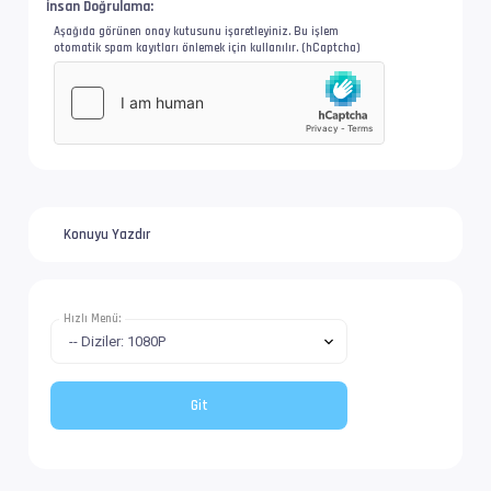
İnsan Doğrulama:
Aşağıda görünen onay kutusunu işaretleyiniz. Bu işlem
İz Adı            : Türkçe (Tam) - Filmbol.or
otomatik spam kayıtları önlemek için kullanılır. (hCaptcha)
Dil               : tr
Altyazı #5        : UTF-8
İz Adı            : Forced Türkçe - Filmbol.o
Konuyu Yazdır
Dil               : tr
İsim              : Falling.Skies.S04E03.1080
Hızlı Menü:
Format            : Matroska at 4 771 kb/s
Boyut/ Uzunluk    : 1.39 GiB   / 41 min 44 s 
Video #1          : AVC | 3 481 kb/s