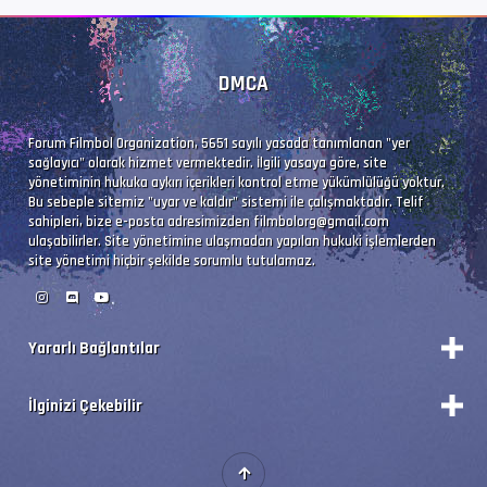
İz Adı            : Filmbol.org
EnxBoy | FPS      : 1920x1080 (1.778) | 23.97
DMCA
Yapı              : V_MPEG4/ISO/AVC -> Kontro
Forum Filmbol Organization, 5651 sayılı yasada tanımlanan "yer
sağlayıcı" olarak hizmet vermektedir. İlgili yasaya göre, site
Ses  #2           : E-AC-3 | 640 kb/s
yönetiminin hukuka aykırı içerikleri kontrol etme yükümlülüğü yoktur.
Bu sebeple sitemiz "uyar ve kaldır" sistemi ile çalışmaktadır. Telif
Ses Profili       : Dolby Digital Plus
sahipleri, bize e-posta adresimizden
filmbolorg@gmail.com
ulaşabilirler. Site yönetimine ulaşmadan yapılan hukuki işlemlerden
İz Adı            : Türkçe - Filmbol.org
site yönetimi hiçbir şekilde sorumlu tutulamaz.
Bilgi             : 6 kanal, 48.0 kHz
Dil               : tr
Yararlı Bağlantılar
Durum
İlginizi Çekebilir
Vizyon Filmler
Ses  #3           : E-AC-3 | 640 kb/s
Forum Yönetimi
Premium'a Yükselt!
Ses Profili       : Dolby Digital Plus
Forumları Okundu Kabul Et