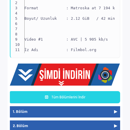
Format            : Matroska at 7 194 kb/s
Boyut/ Uzunluk    : 2.12 GiB   / 42 min 14 s 
Video #1          : AVC | 5 905 kb/s
İz Adı            : Filmbol.org
EnxBoy | FPS      : 1920x1080 (1.778) | 23.97
Yapı              : V_MPEG4/ISO/AVC -> Kontro
Ses  #2           : E-AC-3 | 640 kb/s
Tüm Bölümlerini İndir
Ses Profili       : Dolby Digital Plus
1. Bölüm
İz Adı            : Türkçe - Filmbol.org
Bilgi             : 6 kanal, 48.0 kHz
2. Bölüm