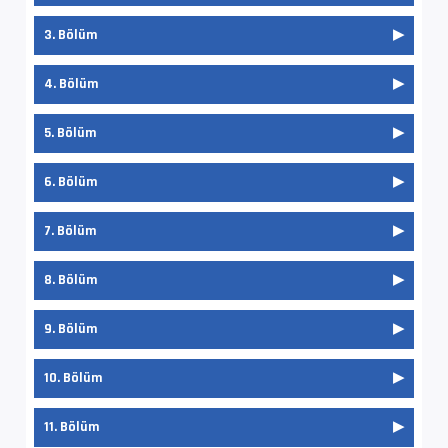
Dil               : tr
FILMBOL SUPERFAST
3. Bölüm
FILMBOL SUPERFAST
4. Bölüm
Ses  #3           : E-AC-3 | 640 kb/s
Ses Profili       : Dolby Digital Plus
FILMBOL SUPERFAST
5. Bölüm
İz Adı            : Orijinal - Filmbol.org
FILMBOL SUPERFAST
6. Bölüm
Bilgi             : 6 kanal, 48.0 kHz
Dil               : en
FILMBOL SUPERFAST
7. Bölüm
FILMBOL SUPERFAST
8. Bölüm
Altyazı #4        : UTF-8
FILMBOL SUPERFAST
9. Bölüm
İz Adı            : Türkçe (Tam) - Filmbol.or
Dil               : tr
FILMBOL SUPERFAST
10. Bölüm
FILMBOL SUPERFAST
11. Bölüm
Altyazı #5        : UTF-8