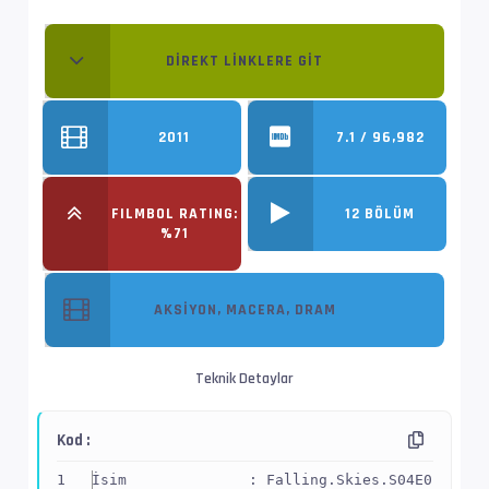
DIREKT LINKLERE GIT
2011
7.1 / 96,982
FILMBOL RATING:
12 BÖLÜM
%71
AKSIYON, MACERA, DRAM
Teknik Detaylar
Kod :
İsim              : Falling.Skies.S04E01.1080