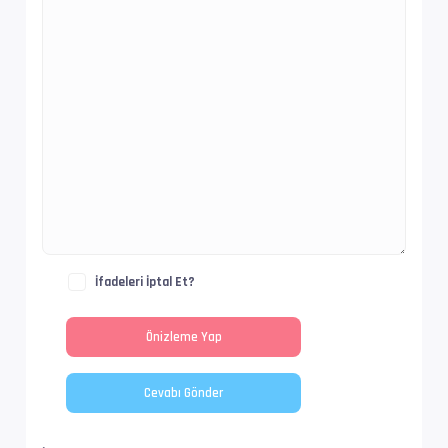
Ses  #2           : E-AC-3 | 640 kb/s
Ses Profili       : Dolby Digital Plus
İz Adı            : Türkçe - Filmbol.org
Bilgi             : 6 kanal, 48.0 kHz
Dil               : tr
Ses  #3           : E-AC-3 | 640 kb/s
Ses Profili       : Dolby Digital Plus
İfadeleri İptal Et?
İz Adı            : Orijinal - Filmbol.org
Bilgi             : 6 kanal, 48.0 kHz
Dil               : en
Altyazı #4        : UTF-8