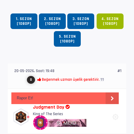
1. SEZON
2. SEZON
3. SEZON
4. SEZON
[1080P]
[1080P]
[1080P]
[1080P]
5. SEZON
[1080P]
20-05-2026, Saat: 19:48
#1
Beğenmek uzman üyelik gerektirir.
0
Rapor Et!
Judgment Day
King of The Series