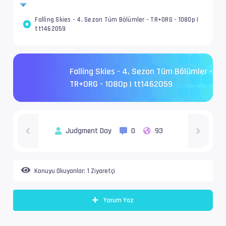
Falling Skies - 4. Sezon Tüm Bölümler - TR+ORG - 1080p |
tt1462059
Falling Skies - 4. Sezon Tüm Bölümler -
TR+ORG - 1080p | tt1462059
Judgment Day
0
93
Konuyu Okuyanlar:
1 Ziyaretçi
Yorum Yaz