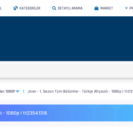
L
KATEGORILER
DETAYLI ARAMA
MARKET
P
ler: 1080P
Joan - 1. Sezon Tüm Bölümler - Türkçe Altyazılı - 1080p | tt2
lı - 1080p | tt23541316