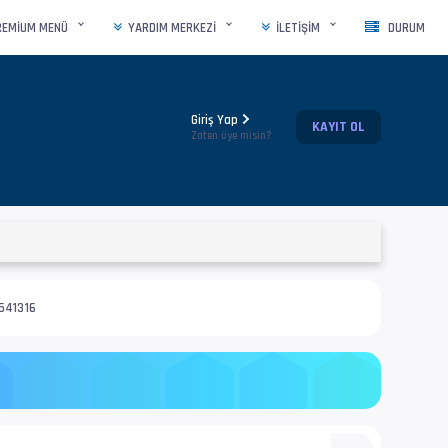
REMIUM MENÜ
YARDIM MERKEZI
İLETIŞIM
DURUM
Giriş Yap
KAYIT OL
Zaten üye misin?
3541316