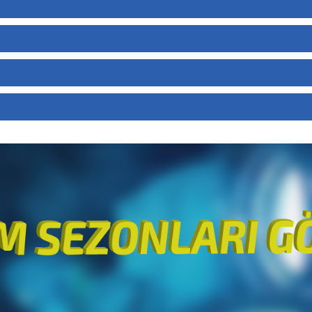
FILMBOL SUPERFAST
      : Türkçe (Tam) - Filmbol.org
FILMBOL SUPERFAST
      : tr
FILMBOL SUPERFAST
      : Joan.S01E02.1080p.WebDL.x265.Türkçe.Altyazı.Film
FILMBOL SUPERFAST
      : Matroska at 5 511 kb/s
uk    : 1.73 GiB   / 44 min 49 s 960 ms
FILMBOL SUPERFAST
FILMBOL SUPERFAST
      : HEVC | 4 858 kb/s
      : Filmbol.org
      : 1920x960 (2.000) | 25.000 fps
      : V_MPEGH/ISO/HEVC -> Kontrol ediniz.