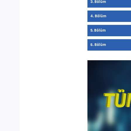
3. Bölüm
İz Adı      
Dil         
4. Bölüm
5. Bölüm
İsim        
6. Bölüm
Format      
Boyut/ Uzunl
Video #1    
İz Adı      
EnxBoy | FPS
Yapı        