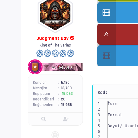
Judgment Day
King of The Series
Konular
6,180
Mesajlar
13,703
Kod :
Rep puanı
15,063
Beğendikleri
26
İsim        
Beğenenleri
15,986
Format      
Boyut/ Uzunl