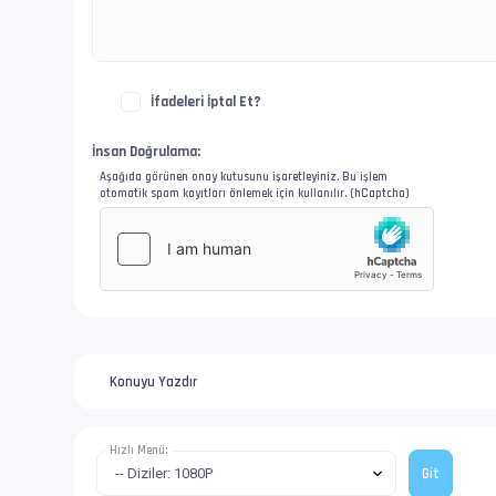
Video #1    
İfadeleri İptal Et?
İz Adı      
EnxBoy | FPS
İnsan Doğrulama:
Aşağıda görünen onay kutusunu işaretleyiniz. Bu işlem
Yapı        
otomatik spam kayıtları önlemek için kullanılır. (hCaptcha)
Ses  #2     
Ses Profili 
İz Adı      
Konuyu Yazdır
Bilgi       
Dil         
Hızlı Menü: