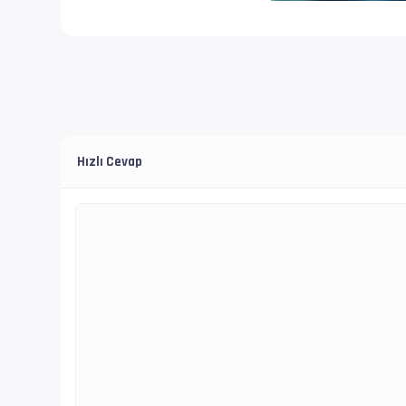
Ses  #2     
Ses Profili 
İz Adı      
Bilgi       
Dil         
Hızlı Cevap
Altyazı #3  
İz Adı      
Dil         
İsim        
Format      
Boyut/ Uzunl