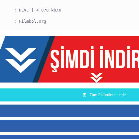
      : HEVC | 4 878 kb/s
      : Filmbol.org
      : 1920x960 (2.000) | 25.000 fps
      : V_MPEGH/ISO/HEVC -> Kontrol ediniz.
      : E-AC-3 | 640 kb/s
      : Dolby Digital Plus
      : Orijinal - Filmbol.org
Tüm Bölümlerini İndir
      : 6 kanal, 48.0 kHz
      : en
      : UTF-8