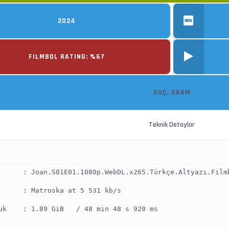
2024
FILMBOL RATING: %67
SUÇ, DRAM
Teknik Detaylar
      : Joan.S01E01.1080p.WebDL.x265.Türkçe.Altyazı.Film
      : Matroska at 5 531 kb/s
uk    : 1.89 GiB   / 48 min 48 s 920 ms