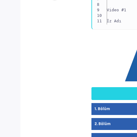
Video #1    
İz Adı      
EnxBoy | FPS
Yapı        
Ses  #2     
Ses Profili 
İz Adı      
Bilgi       
1. Bölüm
Dil         
2. Bölüm
Altyazı #3  