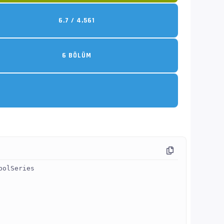
6.7 / 4,561
6 BÖLÜM
bolSeries