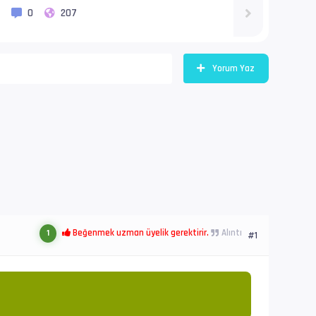
0
207
Yorum Yaz
Alıntı
Beğenmek uzman üyelik gerektirir.
1
#1