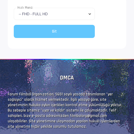
Dil               : en
Hızlı Menü:
Altyazı #4        : UTF-8
İz Adı            : Türkçe (Forced)
Dil               : tr
Altyazı #5        : UTF-8
DMCA
İz Adı            : Tam (Türkçe)
Dil               : tr
Forum Filmbol Organization, 5651 sayılı yasada tanımlanan "yer
sağlayıcı" olarak hizmet vermektedir. İlgili yasaya göre, site
yönetiminin hukuka aykırı içerikleri kontrol etme yükümlülüğü yoktur.
Bu sebeple sitemiz "uyar ve kaldır" sistemi ile çalışmaktadır. Telif
sahipleri, bize e-posta adresimizden
filmbolorg@gmail.com
ulaşabilirler. Site yönetimine ulaşmadan yapılan hukuki işlemlerden
site yönetimi hiçbir şekilde sorumlu tutulamaz.