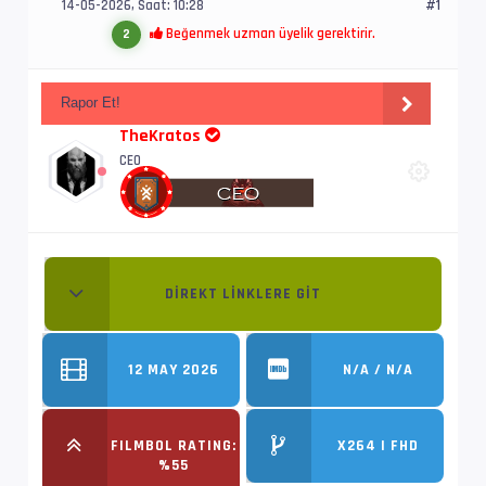
14-05-2026, Saat: 10:28
#1
Beğenmek uzman üyelik gerektirir.
2
Rapor Et!
TheKratos
CEO
DIREKT LINKLERE GIT
12 MAY 2026
N/A / N/A
FILMBOL RATING:
X264 | FHD
%55