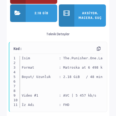
2.18 GIB
AKSIYON,
MACERA, SUÇ
Teknik Detaylar
Kod :
İsim              : The.Punisher.One.Last.Kil
Format            : Matroska at 6 498 kb/s
Boyut/ Uzunluk    : 2.18 GiB   / 48 min 3 s 5
Video #1          : AVC | 5 457 kb/s
İz Adı            : FHD
EnxBoy | FPS      : 1920x1080 (1.778) | 24.00