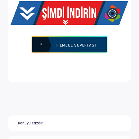
Yapı              : V_MPEG4/ISO/AVC -> Kontro
Ses  #2           : E-AC-3 | 256 kb/s
Ses Profili       : Dolby Digital Plus
FILMBOL SUPERFAST
İz Adı            : Türkçe | www.filmbol.org
Bilgi             : 6 kanal, 48.0 kHz
Dil               : tr
Ses  #3           : E-AC-3 JOC | 768 kb/s
Ses Profili       : Dolby Digital Plus with D
İz Adı            : Orijinal | www.filmbol.or
Konuyu Yazdır
Bilgi             : 6 kanal, 48.0 kHz