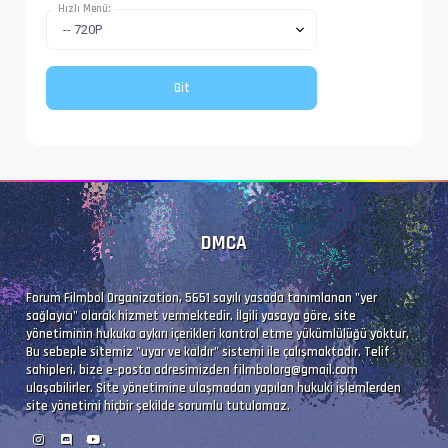
Hızlı Menü:
Altyazı #4        : UTF-8
İz Adı            : Türkçe (Forced)
Dil               : tr
Altyazı #5        : UTF-8
DMCA
İz Adı            : Tam (Türkçe)
Dil               : tr
Forum Filmbol Organization, 5651 sayılı yasada tanımlanan "yer
sağlayıcı" olarak hizmet vermektedir. İlgili yasaya göre, site
yönetiminin hukuka aykırı içerikleri kontrol etme yükümlülüğü yoktur.
Bu sebeple sitemiz "uyar ve kaldır" sistemi ile çalışmaktadır. Telif
sahipleri, bize e-posta adresimizden
filmbolorg@gmail.com
ulaşabilirler. Site yönetimine ulaşmadan yapılan hukuki işlemlerden
site yönetimi hiçbir şekilde sorumlu tutulamaz.