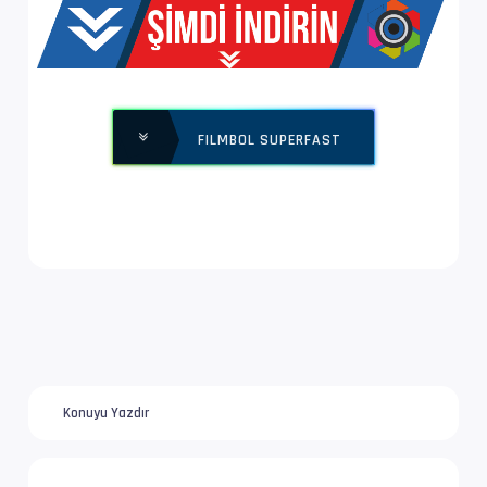
Yapı              : V_MPEG4/ISO/AVC -> Kontro
Ses  #2           : AC-3 | 224 kb/s
Ses Profili       : Dolby Digital
FILMBOL SUPERFAST
İz Adı            : Türkçe | www.filmbol.org
Bilgi             : 2 kanal, 48.0 kHz
Dil               : tr
Ses  #3           : AAC LC | 126 kb/s
Ses Profili       : AAC
İz Adı            : Orijinal | www.filmbol.or
Konuyu Yazdır
Bilgi             : 2 kanal, 48.0 kHz
Dil               : en