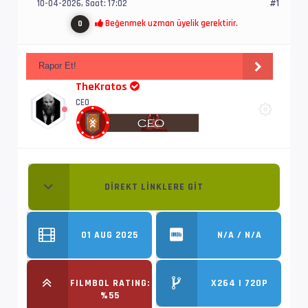
10-04-2026, Saat: 17:02
#1
Beğenmek uzman üyelik gerektirir.
0
Rapor Et!
TheKratos
CEO
DIREKT LINKLERE GIT
01 AUG 2025
N/A / N/A
FILMBOL RATING:
X264 | 720P
%55