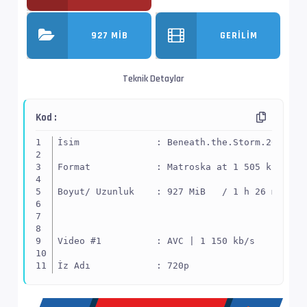
927 MIB
GERILIM
Teknik Detaylar
Kod :
İsim              : Beneath.the.Storm.2025.72
Format            : Matroska at 1 505 kb/s
Boyut/ Uzunluk    : 927 MiB   / 1 h 26 min 8 
Video #1          : AVC | 1 150 kb/s
İz Adı            : 720p
EnxBoy | FPS      : 1280x536 (2.388) | 24.000