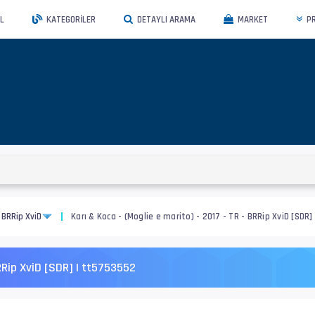
L
KATEGORILER
DETAYLI ARAMA
MARKET
P
BRRip XviD
Karı & Koca - (Moglie e marito) - 2017 - TR - BRRip XviD [SDR
BRRip XviD [SDR] | tt5753552