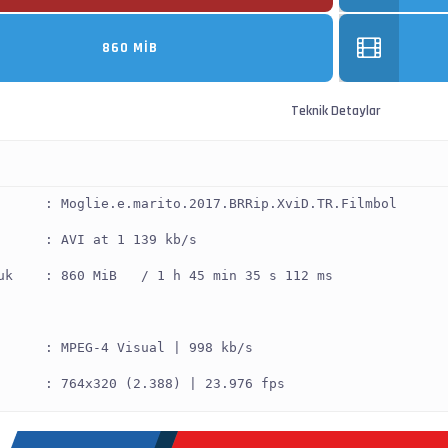
860 MIB
Teknik Detaylar
      : Moglie.e.marito.2017.BRRip.XviD.TR.Filmbol
      : AVI at 1 139 kb/s
uk    : 860 MiB   / 1 h 45 min 35 s 112 ms
      : MPEG-4 Visual | 998 kb/s
      : 764x320 (2.388) | 23.976 fps
      : XVID -> Kontrol ediniz.