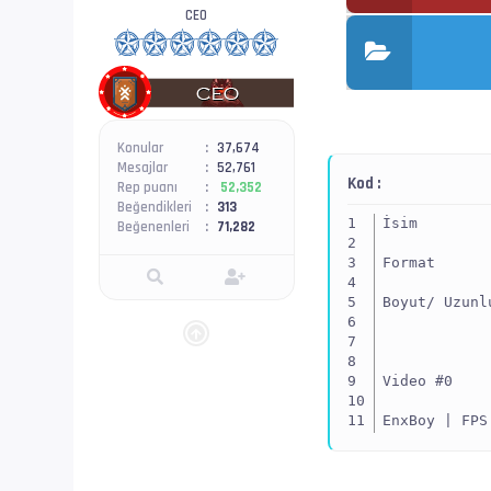
CEO
Konular
37,674
Mesajlar
52,761
Kod :
Rep puanı
52,352
Beğendikleri
313
İsim        
Beğenenleri
71,282
Format      
Boyut/ Uzunl
Video #0    
EnxBoy | FPS
Yapı        