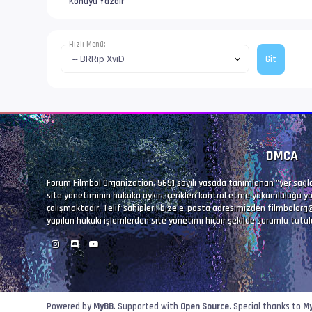
Konuyu Yazdır
Hızlı Menü:
DMCA
Forum Filmbol Organization, 5651 sayılı yasada tanımlanan "yer sağlay
site yönetiminin hukuka aykırı içerikleri kontrol etme yükümlülüğü yo
çalışmaktadır. Telif sahipleri, bize e-posta adresimizden
filmbolorg
yapılan hukuki işlemlerden site yönetimi hiçbir şekilde sorumlu tutu
Powered by
MyBB
. Supported with
Open Source.
Special thanks to
M