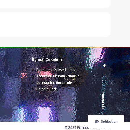
r
İlginizi Çekebilir
Premium'a Yükselt!
Forumları Okundu Kabul Et
Kategorileri Görüntüle
Portal'a Geçiş
YUKARI GIT
Sohbetler
© 2025 Filmbol Organization