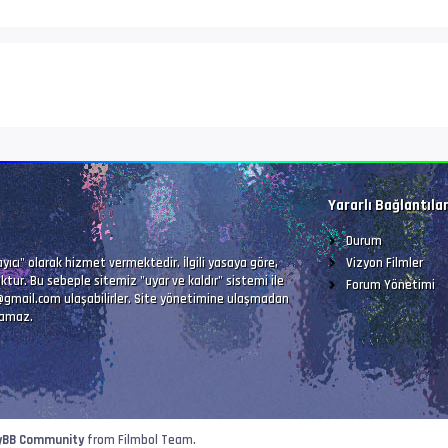
Yararlı Bağlantıla
Durum
Vizyon Filmler
ıcı" olarak hizmet vermektedir. İlgili yasaya göre,
ktur. Bu sebeple sitemiz "uyar ve kaldır" sistemi ile
Forum Yönetimi
@gmail.com
ulaşabilirler. Site yönetimine ulaşmadan
lamaz.
yBB Community
from Filmbol Team.