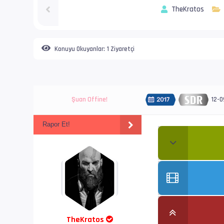
TheKratos
Konuyu Okuyanlar:
1 Ziyaretçi
Şuan Offine!
12-0
Rapor Et!
TheKratos