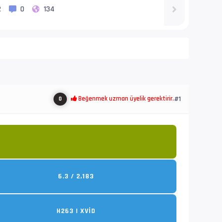
2
0
134
Beğenmek uzman üyelik gerektirir.
0
#1
6.3 / 2,183
H263 | XVID