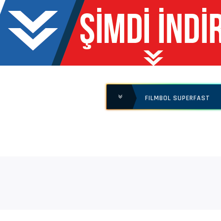
      : MPEG Audio | 128 kb/s
      : MPEG Audio
      : 2 kanal, 48.0 kHz
FILMBOL SUPERFAST