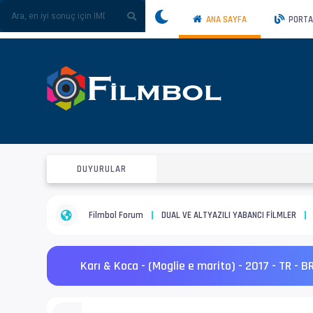
ANA SAYFA
PORTA
DUYURULAR
Filmbol Forum
DUAL VE ALTYAZILI YABANCI FİLMLER
Karı & Koca - (Moglie e marito) - 2017 - TR - 