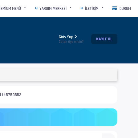
REMIUM MENÜ
YARDIM MERKEZI
İLETIŞIM
DURUM
Giriş Yap
KAYIT OL
Zaten üye misin?
] | tt5753552