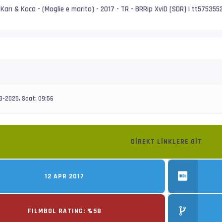
Karı & Koca - (Moglie e marito) - 2017 - TR - BRRip XviD [SDR] | tt575355
9-2025, Saat: 09:56
DIREKT LINKLERE GIT
12 APR 2017
FILMBOL RATING: %58