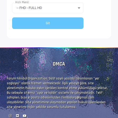
Hızlı Menü:
Ses  #4           : E-AC-3 JOC | 768 kb/s
Ses Profili       : Dolby Digital Plus with D
İz Adı            : Orijinal | www.filmbol.or
Bilgi             : 6 kanal, 48.0 kHz
Dil               : en
DMCA
Altyazı #5        : UTF-8
Forum Filmbol Organization, 5651 sayılı yasada tanımlanan "yer
sağlayıcı" olarak hizmet vermektedir. İlgili yasaya göre, site
İz Adı            : Türkçe (Forced)
yönetiminin hukuka aykırı içerikleri kontrol etme yükümlülüğü yoktur.
Bu sebeple sitemiz "uyar ve kaldır" sistemi ile çalışmaktadır. Telif
Dil               : tr
sahipleri, bize e-posta adresimizden
filmbolorg@gmail.com
ulaşabilirler. Site yönetimine ulaşmadan yapılan hukuki işlemlerden
site yönetimi hiçbir şekilde sorumlu tutulamaz.
Altyazı #6        : UTF-8