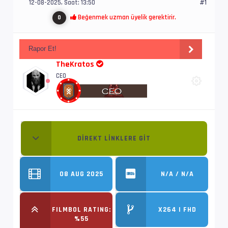
12-08-2025, Saat: 13:50
#1
Beğenmek uzman üyelik gerektirir.
0
Rapor Et!
TheKratos
CEO
DIREKT LINKLERE GIT
08 AUG 2025
N/A / N/A
FILMBOL RATING:
X264 | FHD
%55