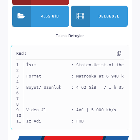
4.62 GIB
BELGESEL
Teknik Detaylar
Kod :
İsim              : Stolen.Heist.of.the.Centu
Format            : Matroska at 6 948 kb/s
Boyut/ Uzunluk    : 4.62 GiB   / 1 h 35 min 7
Video #1          : AVC | 5 000 kb/s
İz Adı            : FHD
EnxBoy | FPS      : 1920x1080 (1.778) | 25.00