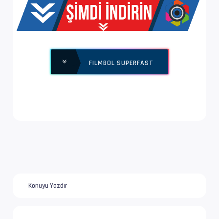
Yapı              : V_MPEG4/ISO/AVC -> Kontro
Ses  #2           : E-AC-3 | 640 kb/s
Ses Profili       : Dolby Digital Plus
FILMBOL SUPERFAST
İz Adı            : Türkçe | www.filmbol.org
Bilgi             : 6 kanal, 48.0 kHz
Dil               : tr
Ses  #3           : AC-3 | 640 kb/s
Ses Profili       : Dolby Digital
İz Adı            : Türkçe | www.filmbol.org
Konuyu Yazdır
Bilgi             : 6 kanal, 48.0 kHz
Dil               : tr