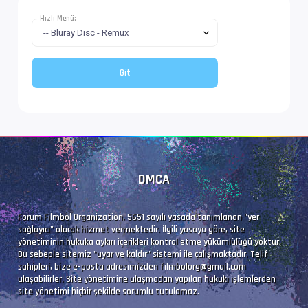
Hızlı Menü:
DMCA
Forum Filmbol Organization, 5651 sayılı yasada tanımlanan "yer
sağlayıcı" olarak hizmet vermektedir. İlgili yasaya göre, site
yönetiminin hukuka aykırı içerikleri kontrol etme yükümlülüğü yoktur.
Bu sebeple sitemiz "uyar ve kaldır" sistemi ile çalışmaktadır. Telif
sahipleri, bize e-posta adresimizden
filmbolorg@gmail.com
ulaşabilirler. Site yönetimine ulaşmadan yapılan hukuki işlemlerden
site yönetimi hiçbir şekilde sorumlu tutulamaz.