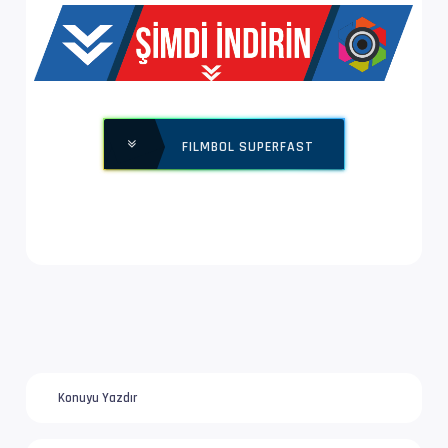
Yapı              : V_MPEG4/ISO/AVC -> Kontro
Ses  #2           : DTS XLL | 1 924 kb/s
Ses Profili       : DTS-HD Master Audio
FILMBOL SUPERFAST
İz Adı            : Orijinal | www.filmbol.or
Bilgi             : 6 kanal, 48.0 kHz
Dil               : fr
Altyazı #3        : UTF-8
İz Adı            : Tam (Türkçe)
Dil               : tr
Konuyu Yazdır