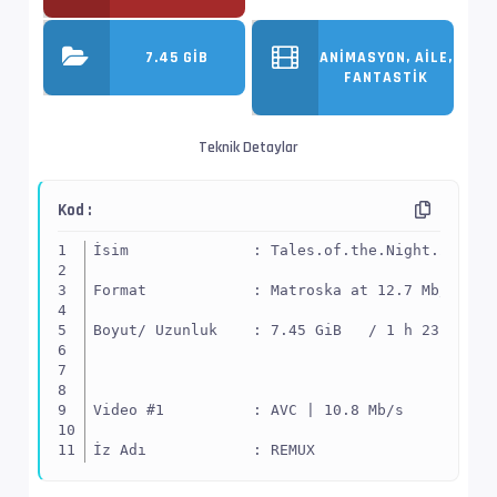
7.45 GIB
ANIMASYON, AILE,
FANTASTIK
Teknik Detaylar
Kod :
İsim              : Tales.of.the.Night.2011.B
Format            : Matroska at 12.7 Mb/s
Boyut/ Uzunluk    : 7.45 GiB   / 1 h 23 min 5
Video #1          : AVC | 10.8 Mb/s
İz Adı            : REMUX
EnxBoy | FPS      : 1920x1080 (1.778) | 23.97