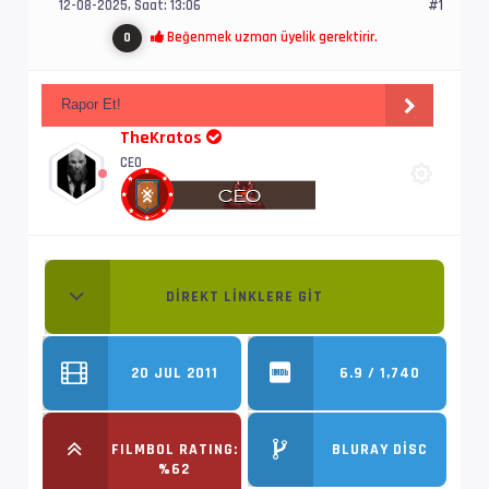
12-08-2025, Saat: 13:06
#1
Beğenmek uzman üyelik gerektirir.
0
Rapor Et!
TheKratos
CEO
DIREKT LINKLERE GIT
20 JUL 2011
6.9 / 1,740
FILMBOL RATING:
BLURAY DISC
%62