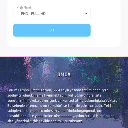
Hızlı Menü:
DMCA
Forum Filmbol Organization, 5651 sayılı yasada tanımlanan "yer
sağlayıcı" olarak hizmet vermektedir. İlgili yasaya göre, site
yönetiminin hukuka aykırı içerikleri kontrol etme yükümlülüğü yoktur.
Bu sebeple sitemiz "uyar ve kaldır" sistemi ile çalışmaktadır. Telif
sahipleri, bize e-posta adresimizden
filmbolorg@gmail.com
ulaşabilirler. Site yönetimine ulaşmadan yapılan hukuki işlemlerden
site yönetimi hiçbir şekilde sorumlu tutulamaz.