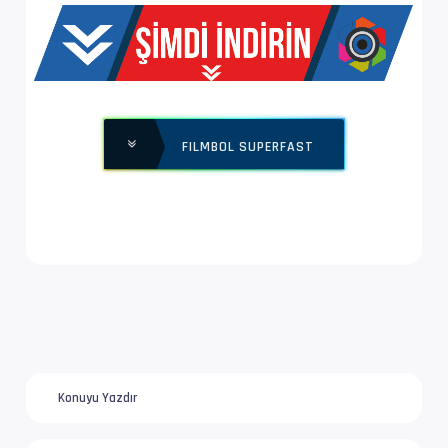
Yapı              : V_MPEG4/ISO/AVC -> Kontro
Ses  #2           : AC-3 | 448 kb/s
Ses Profili       : Dolby Digital
FILMBOL SUPERFAST
İz Adı            : Orijinal | www.filmbol.or
Bilgi             : 6 kanal, 48.0 kHz
Dil               : ru
Altyazı #3        : UTF-8
İz Adı            : Tam (Türkçe)
Dil               : tr
Konuyu Yazdır