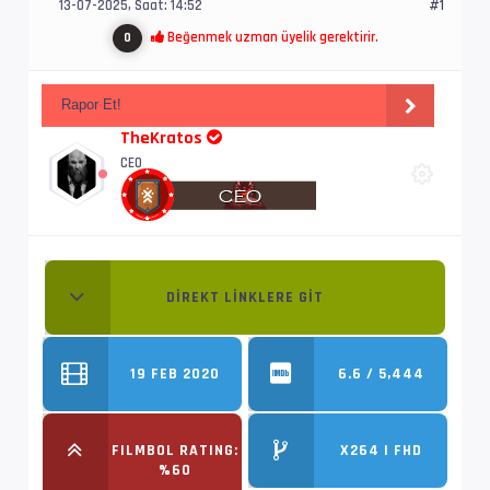
13-07-2025, Saat: 14:52
#1
Beğenmek uzman üyelik gerektirir.
0
Rapor Et!
TheKratos
CEO
DIREKT LINKLERE GIT
19 FEB 2020
6.6 / 5,444
FILMBOL RATING:
X264 | FHD
%60