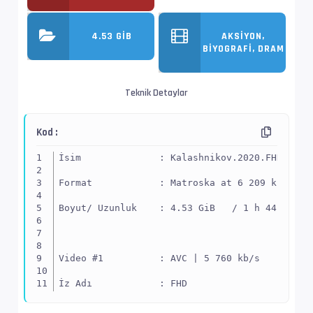
4.53 GIB
AKSIYON,
BIYOGRAFI, DRAM
Teknik Detaylar
Kod :
İsim              : Kalashnikov.2020.FHD.BluR
Format            : Matroska at 6 209 kb/s
Boyut/ Uzunluk    : 4.53 GiB   / 1 h 44 min 3
Video #1          : AVC | 5 760 kb/s
İz Adı            : FHD
EnxBoy | FPS      : 1920x1080 (1.778) | 24.00