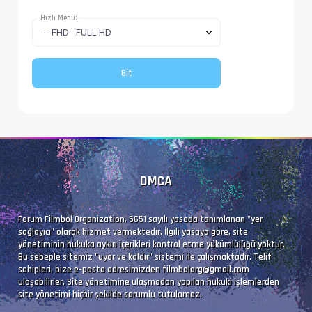
Dil               : en
Hızlı Menü:
Altyazı #4        : UTF-8
İz Adı            : Tam (Türkçe)
Dil               : tr
DMCA
Forum Filmbol Organization, 5651 sayılı yasada tanımlanan "yer
sağlayıcı" olarak hizmet vermektedir. İlgili yasaya göre, site
yönetiminin hukuka aykırı içerikleri kontrol etme yükümlülüğü yoktur.
Bu sebeple sitemiz "uyar ve kaldır" sistemi ile çalışmaktadır. Telif
sahipleri, bize e-posta adresimizden
filmbolorg@gmail.com
ulaşabilirler. Site yönetimine ulaşmadan yapılan hukuki işlemlerden
site yönetimi hiçbir şekilde sorumlu tutulamaz.