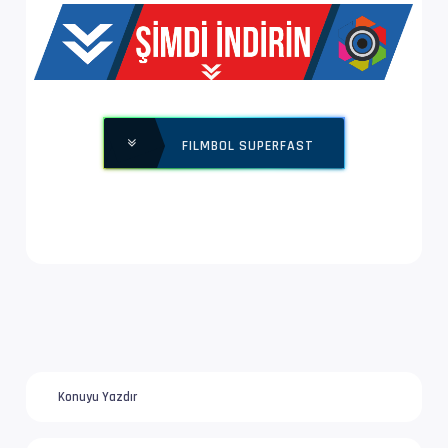
Yapı              : V_MPEG4/ISO/AVC -> Kontro
Ses  #2           : AC-3 | 192 kb/s
Ses Profili       : Dolby Digital
FILMBOL SUPERFAST
İz Adı            : Türkçe | www.filmbol.org
Bilgi             : 2 kanal, 48.0 kHz
Dil               : tr
Ses  #3           : DTS | 1 509 kb/s
Ses Profili       : DTS
İz Adı            : Orijinal | www.filmbol.or
Konuyu Yazdır
Bilgi             : 6 kanal, 48.0 kHz