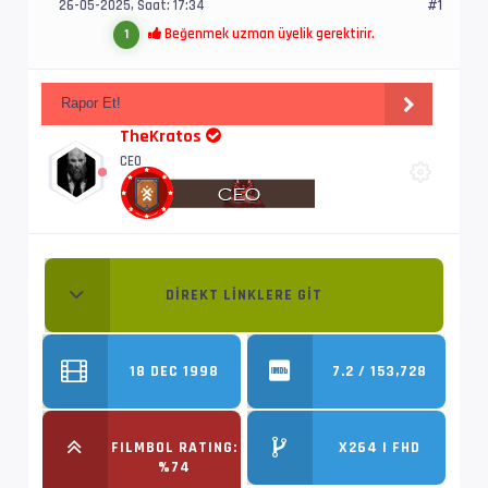
26-05-2025, Saat: 17:34
#1
Beğenmek uzman üyelik gerektirir.
1
Rapor Et!
TheKratos
CEO
DIREKT LINKLERE GIT
18 DEC 1998
7.2 / 153,728
FILMBOL RATING:
X264 | FHD
%74