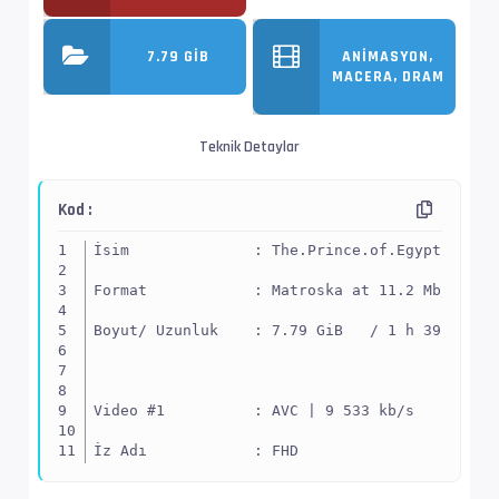
7.79 GIB
ANIMASYON,
MACERA, DRAM
Teknik Detaylar
Kod :
İsim              : The.Prince.of.Egypt.1998.
Format            : Matroska at 11.2 Mb/s
Boyut/ Uzunluk    : 7.79 GiB   / 1 h 39 min 1
Video #1          : AVC | 9 533 kb/s
İz Adı            : FHD
EnxBoy | FPS      : 1920x1040 (1.846) | 23.97