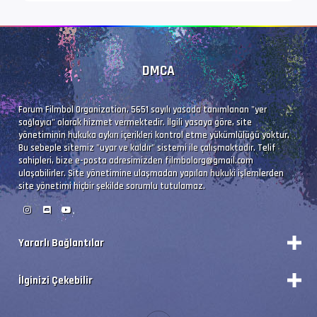
DMCA
Forum Filmbol Organization, 5651 sayılı yasada tanımlanan "yer
sağlayıcı" olarak hizmet vermektedir. İlgili yasaya göre, site
yönetiminin hukuka aykırı içerikleri kontrol etme yükümlülüğü yoktur.
Bu sebeple sitemiz "uyar ve kaldır" sistemi ile çalışmaktadır. Telif
sahipleri, bize e-posta adresimizden
filmbolorg@gmail.com
ulaşabilirler. Site yönetimine ulaşmadan yapılan hukuki işlemlerden
site yönetimi hiçbir şekilde sorumlu tutulamaz.
Yararlı Bağlantılar
Durum
İlginizi Çekebilir
Vizyon Filmler
Forum Yönetimi
Premium'a Yükselt!