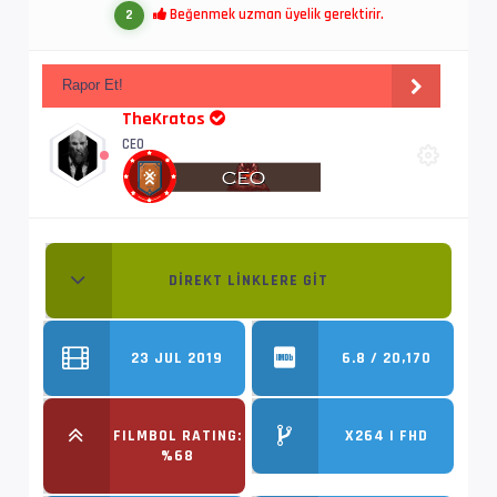
Beğenmek uzman üyelik gerektirir.
2
Rapor Et!
TheKratos
CEO
DIREKT LINKLERE GIT
23 JUL 2019
6.8 / 20,170
FILMBOL RATING:
X264 | FHD
%68