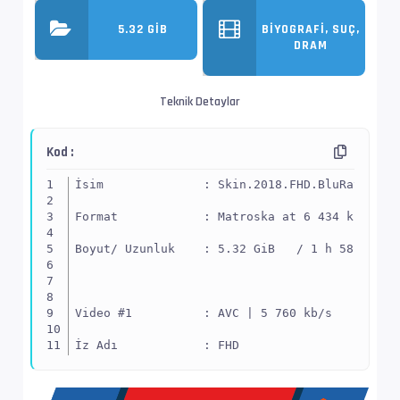
5.32 GIB
BIYOGRAFI, SUÇ,
DRAM
Teknik Detaylar
Kod :
İsim              : Skin.2018.FHD.BluRay.x264
Format            : Matroska at 6 434 kb/s
Boyut/ Uzunluk    : 5.32 GiB   / 1 h 58 min 2
Video #1          : AVC | 5 760 kb/s
İz Adı            : FHD
EnxBoy | FPS      : 1920x1080 (1.778) | 23.97