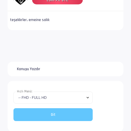
ESKI PR ÜYE
Altyazı #4        : UTF-8
teşekkrler, emeine salık
İz Adı            : Tam (Türkçe)
Dil               : tr
Konuyu Yazdır
Hızlı Menü: