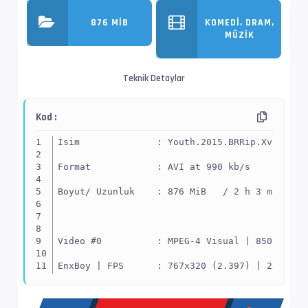
876 MIB
KOMEDI, DRAM,
MÜZIK
Teknik Detaylar
Kod :
İsim              : Youth.2015.BRRip.XviD.TR.
Format            : AVI at 990 kb/s
Boyut/ Uzunluk    : 876 MiB   / 2 h 3 min 36 
Video #0          : MPEG-4 Visual | 850 kb/s
EnxBoy | FPS      : 767x320 (2.397) | 23.976 
Yapı              : XVID -> Kontrol ediniz.