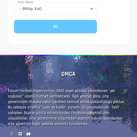
Hızlı Menü:
DMCA
Forum Filmbol Organization, 5651 sayılı yasada tanımlanan "yer
sağlayıcı" olarak hizmet vermektedir. İlgili yasaya göre, site
yönetiminin hukuka aykırı içerikleri kontrol etme yükümlülüğü yoktur.
Bu sebeple sitemiz "uyar ve kaldır" sistemi ile çalışmaktadır. Telif
sahipleri, bize e-posta adresimizden
filmbolorg@gmail.com
ulaşabilirler. Site yönetimine ulaşmadan yapılan hukuki işlemlerden
site yönetimi hiçbir şekilde sorumlu tutulamaz.