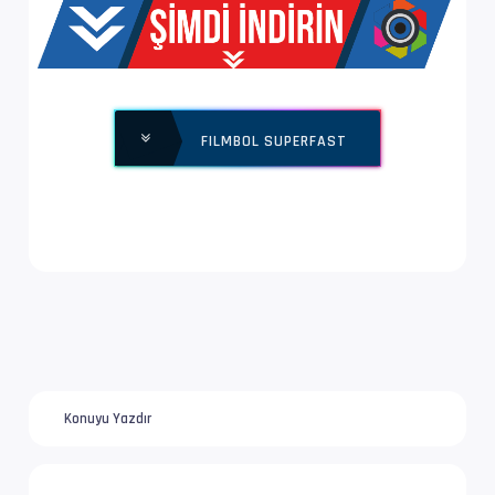
Ses  #1           : MPEG Audio | 128 kb/s
Ses Profili       : MPEG Audio
Bilgi             : 2 kanal, 48.0 kHz
FILMBOL SUPERFAST
Konuyu Yazdır