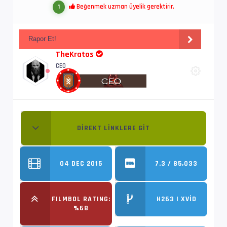
Beğenmek uzman üyelik gerektirir.
1
Rapor Et!
TheKratos
CEO
DIREKT LINKLERE GIT
04 DEC 2015
7.3 / 85,033
FILMBOL RATING:
H263 | XVID
%68