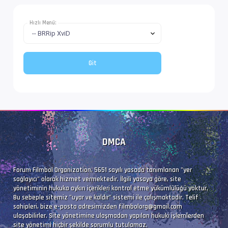
Hızlı Menü:
DMCA
Forum Filmbol Organization, 5651 sayılı yasada tanımlanan "yer
sağlayıcı" olarak hizmet vermektedir. İlgili yasaya göre, site
yönetiminin hukuka aykırı içerikleri kontrol etme yükümlülüğü yoktur.
Bu sebeple sitemiz "uyar ve kaldır" sistemi ile çalışmaktadır. Telif
sahipleri, bize e-posta adresimizden
filmbolorg@gmail.com
ulaşabilirler. Site yönetimine ulaşmadan yapılan hukuki işlemlerden
site yönetimi hiçbir şekilde sorumlu tutulamaz.