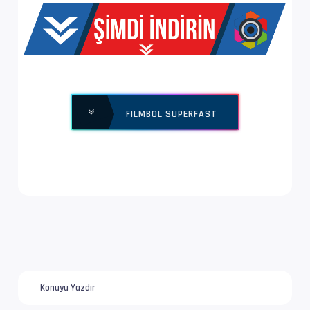
Ses  #1           : MPEG Audio | 128 kb/s
Bilgi             : 2 kanal, 48.0 kHz
FILMBOL SUPERFAST
Konuyu Yazdır