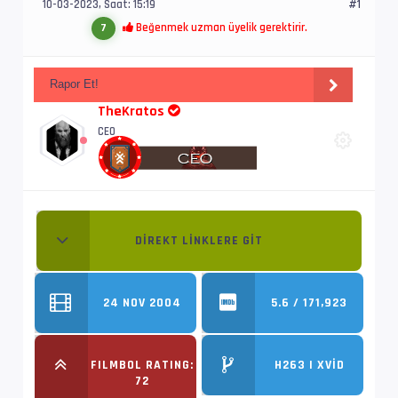
10-03-2023, Saat: 15:19
#1
Beğenmek uzman üyelik gerektirir.
7
Rapor Et!
TheKratos
CEO
DIREKT LINKLERE GIT
24 NOV 2004
5.6 / 171,923
FILMBOL RATING:
H263 | XVID
72