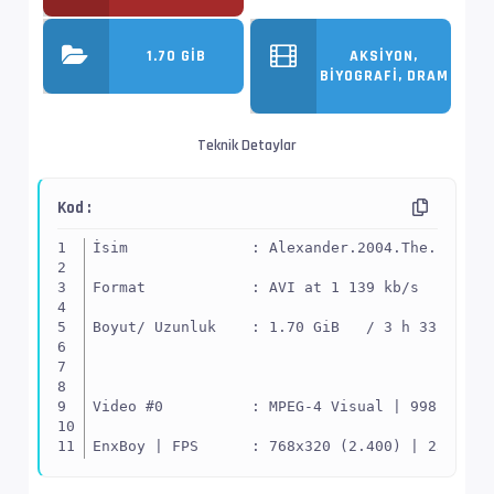
1.70 GIB
AKSIYON,
BIYOGRAFI, DRAM
Teknik Detaylar
Kod :
İsim              : Alexander.2004.The.Final.
Format            : AVI at 1 139 kb/s
Boyut/ Uzunluk    : 1.70 GiB   / 3 h 33 min 3
Video #0          : MPEG-4 Visual | 998 kb/s
EnxBoy | FPS      : 768x320 (2.400) | 23.976 
Yapı              : XVID -> Kontrol ediniz.