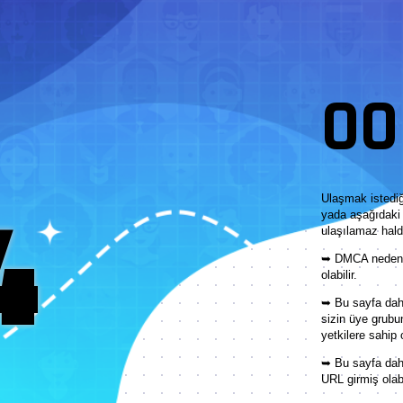
OOP
4
Ulaşmak istediğ
yada aşağıdaki 
ulaşılamaz hald
➥ DMCA nedeni 
olabilir.
➥ Bu sayfa daha
sizin üye grubu
yetkilere sahip 
➥ Bu sayfa dah
URL girmiş olabi