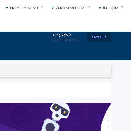
PREMIUM MENÜ
YARDIM MERKEZI
İLETIŞIM
Giriş Yap
KAYIT OL
Zaten üye misin?