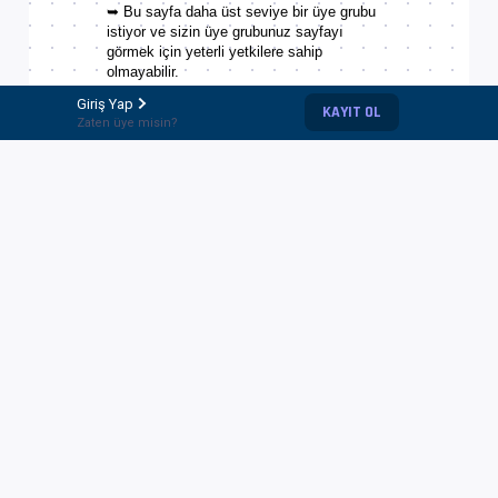
➥ Bu sayfa daha üst seviye bir üye grubu
istiyor ve sizin üye grubunuz sayfayı
görmek için yeterli yetkilere sahip
olmayabilir.
Giriş Yap
➥ Bu sayfa daha önce hiç yaratılmamış ve
KAYIT OL
Zaten üye misin?
siz yanlış URL girmiş olabilirsiniz.
Ana sayfaya dön