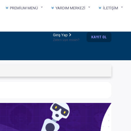
PREMIUM MENÜ
YARDIM MERKEZI
İLETIŞIM
Giriş Yap
KAYIT OL
Zaten üye misin?