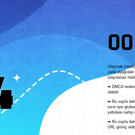
OOP
4
Ulaşmak istediğ
yada aşağıdaki 
ulaşılamaz hald
➥ DMCA nedeni 
olabilir.
➥ Bu sayfa daha
sizin üye grubu
yetkilere sahip 
➥ Bu sayfa dah
URL girmiş olabi