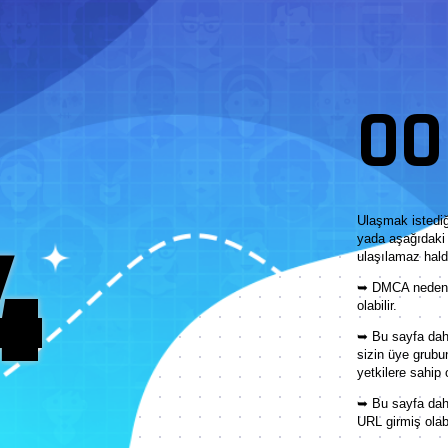
OOP
4
Ulaşmak istediğ
yada aşağıdaki 
ulaşılamaz hald
➥ DMCA nedeni 
olabilir.
➥ Bu sayfa daha
sizin üye grubu
yetkilere sahip 
➥ Bu sayfa dah
URL girmiş olabi