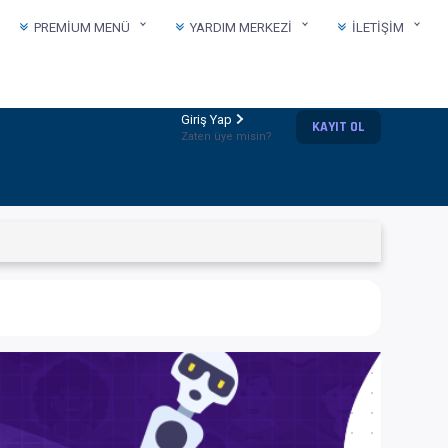
PREMIUM MENÜ
YARDIM MERKEZI
İLETIŞIM
Giriş Yap
KAYIT OL
Zaten üye misin?