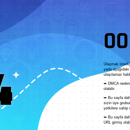
OOP
4
Ulaşmak istediğ
yada aşağıdaki 
ulaşılamaz hald
➥ DMCA nedeni 
olabilir.
➥ Bu sayfa daha
sizin üye grubu
yetkilere sahip 
➥ Bu sayfa dah
URL girmiş olabi