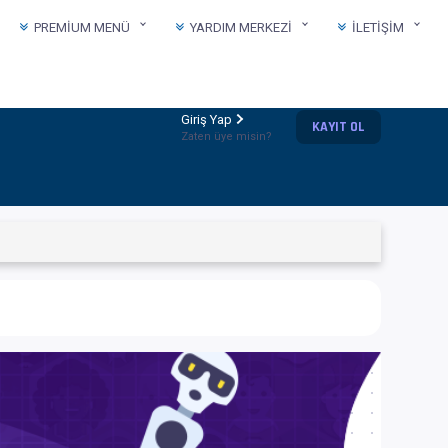
PREMIUM MENÜ
YARDIM MERKEZI
İLETIŞIM
Giriş Yap
KAYIT OL
Zaten üye misin?