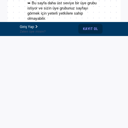
➥ Bu sayfa daha üst seviye bir üye grubu
istiyor ve sizin üye grubunuz sayfayı
görmek için yeterli yetkilere sahip
olmayabilir.
Giriş Yap
➥ Bu sayfa daha önce hiç yaratılmamış ve
KAYIT OL
Zaten üye misin?
siz yanlış URL girmiş olabilirsiniz.
Ana sayfaya dön