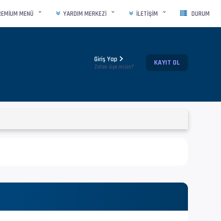
REMIUM MENÜ
YARDIM MERKEZI
İLETIŞIM
DURUM
Giriş Yap
KAYIT OL
Zaten üye misin?