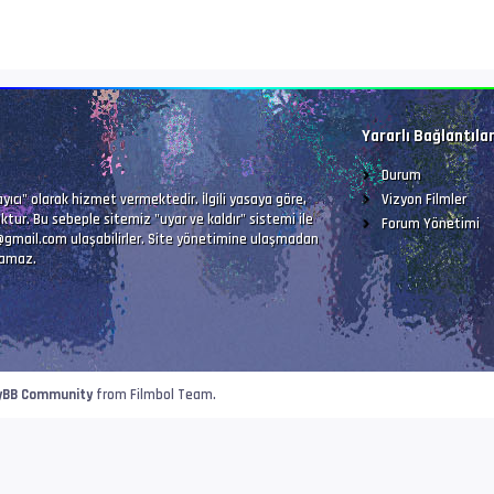
Yararlı Bağlantıla
Durum
Vizyon Filmler
ıcı" olarak hizmet vermektedir. İlgili yasaya göre,
ktur. Bu sebeple sitemiz "uyar ve kaldır" sistemi ile
Forum Yönetimi
@gmail.com
ulaşabilirler. Site yönetimine ulaşmadan
lamaz.
yBB Community
from Filmbol Team.