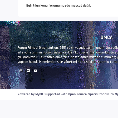
Belirtilen konu forumumuzda mevcut değil.
DMCA
Forum Filmbol Organization, 5651 sayılı yasada tanımlanan "yer sağlay
site yönetiminin hukuka aykırı içerikleri kontrol etme yükümlülüğü yo
çalışmaktadır. Telif sahipleri, bize e-posta adresimizden
filmbolorg
yapılan hukuki işlemlerden site yönetimi hiçbir şekilde sorumlu tutu
Powered by
MyBB
. Supported with
Open Source.
Special thanks to
M