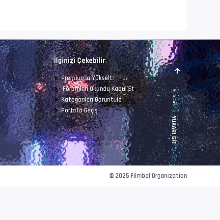
r
İlginizi Çekebilir
Premium'a Yükselt!
Forumları Okundu Kabul Et
Kategorileri Görüntüle
Portal'a Geçiş
YUKARI GIT
© 2025 Filmbol Organization