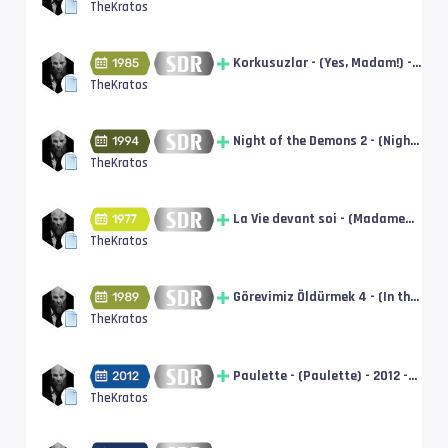
Warriors) - 1986 - DUAL -
TheKratos
BluRay Disc - Remux [SDR] |
tt0091229
Korkusuzlar - (Yes, Madam!) -
1985 - Türkçe Altyazı! - BluRay
TheKratos
Disc - Remux [Remastered]
[SDR] | tt0093229
Night of the Demons 2 - (Night
of the Demons 2) - 1994 -
TheKratos
Türkçe Altyazı! - BluRay Disc -
Remux [SDR] | tt0110667
La Vie devant soi - (Madame
Rosa) - 1977 - Türkçe Altyazı! -
TheKratos
BluRay Disc - Remux [SDR] |
tt0076348
Görevimiz Öldürmek 4 - (In the
Line of Duty IV) - 1989 - Türkçe
TheKratos
Altyazı! - BluRay Disc - Remux
[SDR] | tt0097539
Paulette - (Paulette) - 2012 -
Türkçe Altyazı! - BluRay Disc -
TheKratos
Remux [SDR] | tt2215395