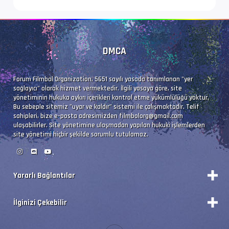
DMCA
Forum Filmbol Organization, 5651 sayılı yasada tanımlanan "yer
sağlayıcı" olarak hizmet vermektedir. İlgili yasaya göre, site
yönetiminin hukuka aykırı içerikleri kontrol etme yükümlülüğü yoktur.
Bu sebeple sitemiz "uyar ve kaldır" sistemi ile çalışmaktadır. Telif
sahipleri, bize e-posta adresimizden
filmbolorg@gmail.com
ulaşabilirler. Site yönetimine ulaşmadan yapılan hukuki işlemlerden
site yönetimi hiçbir şekilde sorumlu tutulamaz.
Yararlı Bağlantılar
Durum
İlginizi Çekebilir
Vizyon Filmler
Forum Yönetimi
Premium'a Yükselt!