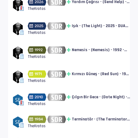
Yardım Çağrısı - (Send Help) -
2026 - DUAL - BluRay Disc -
TheKratos
Remux [SDR] | tt8036976
Işık - (The Light) - 2025 - DUAL -
BluRay Disc - Remux [SDR] |
TheKratos
tt31116299
Nemesis - (Nemesis) - 1992 -
DUAL - BluRay Disc - Remux
TheKratos
[SDR] | tt0107668
Kırmızı Güneş - (Red Sun) - 1971
- DUAL - BluRay Disc - Remux
TheKratos
[SDR] | tt0067770
Çılgın Bir Gece - (Date Night) -
2010 - DUAL - BluRay Disc -
TheKratos
Remux [Extended] [SDR] |
tt1279935
Terminatör - (The Terminator)
- 1984 - DUAL - BluRay Disc -
TheKratos
Remux [Remastered] [SDR] |
tt0088247