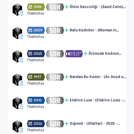
Remux [SDR] |
tt37287335
Ölüm Sessizliği - (Dead Calm) -
1989 - DUAL - BluRay Disc -
TheKratos
Remux [SDR] | tt0097162
Bela Kadınlar - (Women in
Trouble) - 2009 - Türkçe
TheKratos
Altyazı! - BluRay Disc - Remux
[SDR] | tt1247704
Örümcek Kadının
Öpücüğü - (Kiss of
TheKratos
the Spider Woman) -
2025 - DUAL - BluRay
Disc - Remux [SDR] |
Benden Bu Kadar - (As Good as
tt30400277
It Gets) - 1997 - DUAL - BluRay
TheKratos
Disc - Remux [SDR] | tt0119822
Elektra Luxx - (Elektra Luxx) -
2010 - Türkçe Altyazı! - BluRay
TheKratos
Disc - Remux [SDR] | tt1340773
Sığınak - (Shelter) - 2026 -
DUAL - BluRay Disc - Remux
TheKratos