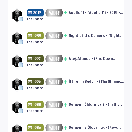
[SDR] | tt32357218
Apollo 11 - (Apollo 11) - 2019 -
DUAL - BluRay Disc - Remux
TheKratos
[SDR] | tt8760684
Night of the Demons - (Night
of the Demons) - 1988 - Türkçe
TheKratos
Altyazı! - BluRay Disc - Remux
[SDR] | tt0093624
Ateş Altında - (Fire Down
Below) - 1997 - DUAL - BluRay
TheKratos
Disc - Remux [SDR] | tt0119123
İftiranın Bedeli - (The Glimmer
Man) - 1996 - DUAL - BluRay
TheKratos
Disc - Remux [SDR] | tt0116421
Görevim Öldürmek 3 - (In the
Line of Duty III) - 1988 - Türkçe
TheKratos
Altyazı! - BluRay Disc - Remux
[SDR] | tt0095337
Görevimiz Öldürmek - (Royal