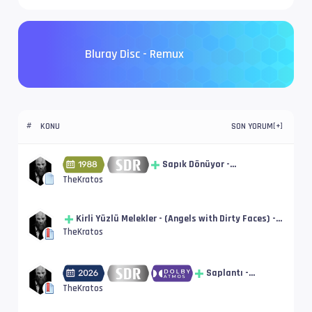
Bluray Disc - Remux
KONU
SON YORUM
#
[
+
]
Sapık Dönüyor -
(Pumpkinhead) - 1988 - DUAL -
TheKratos
BluRay Disc - Remux [SDR] |
tt0095925
Kirli Yüzlü Melekler - (Angels with Dirty Faces) -
1938 - DUAL - BluRay Disc - Remux [SDR] |
TheKratos
tt0029870
Saplantı -
(Obsession) - 2026 -
TheKratos
DUAL - BluRay Disc -