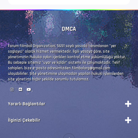
DMCA
Forum Filmbol Organization, 5651 sayılı yasada tanımlanan "yer
sağlayıcı" olarak hizmet vermektedir. İlgili yasaya göre, site
yönetiminin hukuka aykırı içerikleri kontrol etme yükümlülüğü yoktur.
Bu sebeple sitemiz "uyar ve kaldır" sistemi ile çalışmaktadır. Telif
sahipleri, bize e-posta adresimizden
filmbolorg@gmail.com
ulaşabilirler. Site yönetimine ulaşmadan yapılan hukuki işlemlerden
site yönetimi hiçbir şekilde sorumlu tutulamaz.
Yararlı Bağlantılar
Durum
İlginizi Çekebilir
Vizyon Filmler
Forum Yönetimi
Premium'a Yükselt!
Forumları Okundu Kabul Et