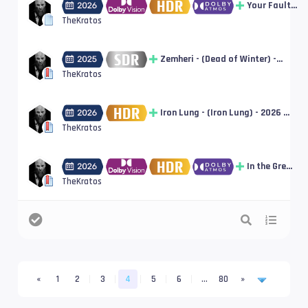
[HDR10+] |
Your Fault:
tt35892608
London -
TheKratos
(Your Fault:
London) -
2026 - DUAL
Zemheri - (Dead of Winter) -
- UHD (4K)
2025 - DUAL - UHD (4K) [SDR] |
TheKratos
[Dolby
tt7574556
Vision]
[HDR10+] |
Iron Lung - (Iron Lung) - 2026 -
tt36958376
Türkçe Altyazı! - UHD (4K)
TheKratos
[HDR10] | tt27564844
In the Grey
- (In the
TheKratos
Grey) -
2026 -
Türkçe
Altyazı! -
UHD (4K)
[Dolby
Vision]
«
1
2
3
4
5
6
…
80
»
[HDR10+] |
tt27681354