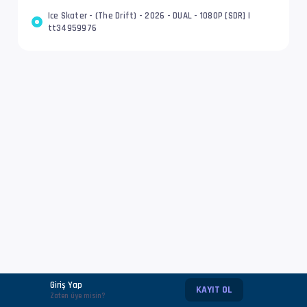
Ice Skater - (The Drift) - 2026 - DUAL - 1080P [SDR] |
tt34959976
Giriş Yap
KAYIT OL
Zaten üye misin?