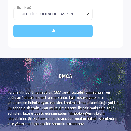
Bilgi             : 8 kanal, 48.0 kHz
Hızlı Menü:
Dil               : en
Ses  #4           : AC-3 | 640 kb/s
Ses Profili       : Dolby Digital
İz Adı            : Orijinal | www.filmbol.or
Bilgi             : 6 kanal, 48.0 kHz
DMCA
Dil               : en
Forum Filmbol Organization, 5651 sayılı yasada tanımlanan "yer
sağlayıcı" olarak hizmet vermektedir. İlgili yasaya göre, site
Altyazı #5        : UTF-8
yönetiminin hukuka aykırı içerikleri kontrol etme yükümlülüğü yoktur.
Bu sebeple sitemiz "uyar ve kaldır" sistemi ile çalışmaktadır. Telif
İz Adı            : Türkçe (Forced)
sahipleri, bize e-posta adresimizden
filmbolorg@gmail.com
ulaşabilirler. Site yönetimine ulaşmadan yapılan hukuki işlemlerden
Dil               : tr
site yönetimi hiçbir şekilde sorumlu tutulamaz.