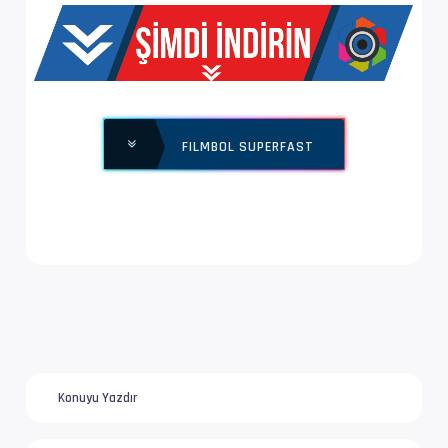
EnxBoy | FPS      : 3840x2160 (1.778) | 23.97
Yapı              : V_MPEGH/ISO/HEVC -> Kontr
Ses  #2           : E-AC-3 | 640 kb/s
FILMBOL SUPERFAST
Ses Profili       : Dolby Digital Plus
İz Adı            : Türkçe (SHS) | www.filmbo
Bilgi             : 6 kanal, 48.0 kHz
Dil               : tr
Ses  #3           : MLP FBA 16-ch | 4 133 kb/
Ses Profili       : Dolby TrueHD with Dolby A
Konuyu Yazdır
İz Adı            : Orijinal | www.filmbol.or