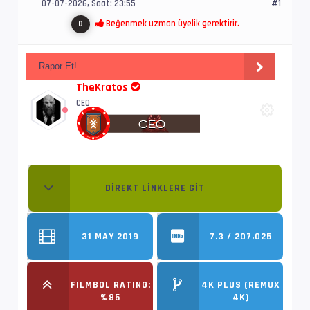
07-07-2026, Saat: 23:55
#1
Beğenmek uzman üyelik gerektirir.
0
Rapor Et!
TheKratos
CEO
DIREKT LINKLERE GIT
31 MAY 2019
7.3 / 207,025
FILMBOL RATING:
4K PLUS (REMUX
%85
4K)