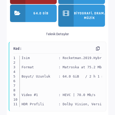
64.0 GIB
BIYOGRAFI, DRAM,
MÜZIK
Teknik Detaylar
Kod :
İsim              : Rocketman.2019.Hybrid.216
Format            : Matroska at 75.2 Mb/s
Boyut/ Uzunluk    : 64.0 GiB   / 2 h 1 min 46
Video #1          : HEVC | 70.0 Mb/s
HDR Profili       : Dolby Vision, Version 1.0
İz Adı            : 4KP