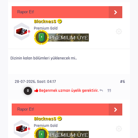
Rapor Et!
Altyazı #3        : UTF-8
BlacknesS
İz Adı            : Türkçe (Tam) - Filmbol.or
Premium Gold
Dil               : tr
Dizinin kalan bölümleri yüklenecek mi..
28-07-2026, Saat: 04:17
#6
Beğenmek uzman üyelik gerektirir.
0
Rapor Et!
BlacknesS
Premium Gold