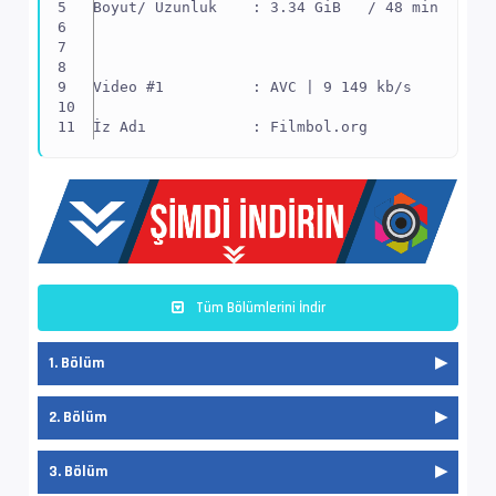
Boyut/ Uzunluk    : 3.34 GiB   / 48 min 46 s 
Video #1          : AVC | 9 149 kb/s
İz Adı            : Filmbol.org
EnxBoy | FPS      : 1920x960 (2.000) | 23.976
Yapı              : V_MPEG4/ISO/AVC -> Kontro
Ses  #2           : E-AC-3 | 640 kb/s
Tüm Bölümlerini İndir
Ses Profili       : Dolby Digital Plus
1. Bölüm
İz Adı            : Orijinal - Filmbol.org
Bilgi             : 6 kanal, 48.0 kHz
2. Bölüm
Dil               : en
FILMBOL SUPERFAST
3. Bölüm