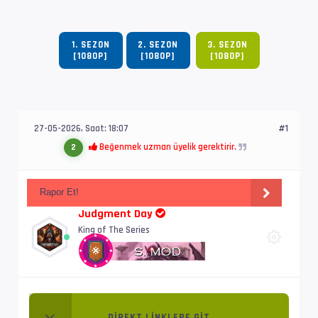
1. SEZON
2. SEZON
3. SEZON
[1080P]
[1080P]
[1080P]
27-05-2026, Saat: 18:07
#1
Beğenmek uzman üyelik gerektirir.
2
Rapor Et!
Judgment Day
King of The Series
DIREKT LINKLERE GIT