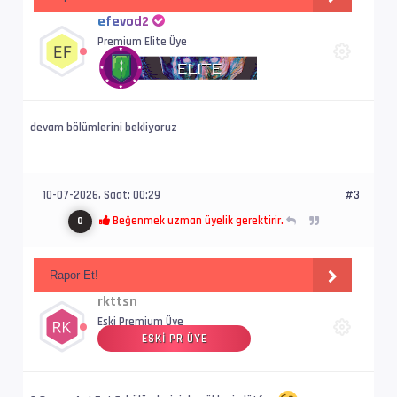
efevod2
Ses  #2           : E-AC-3 | 640 kb/s
Premium Elite Üye
Ses Profili       : Dolby Digital Plus
İz Adı            : Orijinal - Filmbol.org
devam bölümlerini bekliyoruz
Bilgi             : 6 kanal, 48.0 kHz
Dil               : en
10-07-2026, Saat: 00:29
#3
Beğenmek uzman üyelik gerektirir.
0
Altyazı #3        : UTF-8
İz Adı            : Türkçe (Tam) - Filmbol.or
Rapor Et!
Dil               : tr
rkttsn
Eski Premium Üye
ESKI PR ÜYE
İsim              : The.Terror.S03E03.1080p.W
Format            : Matroska at 9 919 kb/s