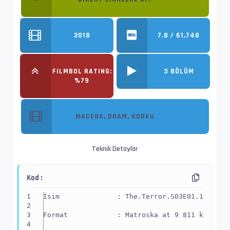
2018
7.8 / 61,748
FILMBOL RATING:
3 BÖLÜM
%79
MACERA, DRAM, KORKU
Teknik Detaylar
Kod :
İsim              : The.Terror.S03E01.1080p.W
Format            : Matroska at 9 811 kb/s