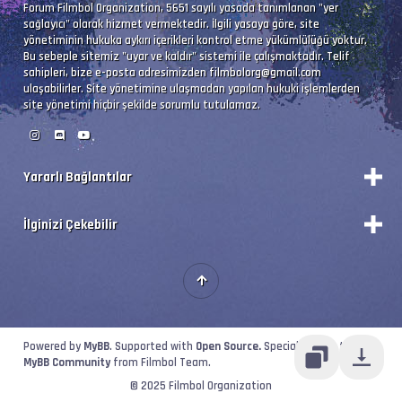
Forum Filmbol Organization, 5651 sayılı yasada tanımlanan "yer
sağlayıcı" olarak hizmet vermektedir. İlgili yasaya göre, site
yönetiminin hukuka aykırı içerikleri kontrol etme yükümlülüğü yoktur.
Bu sebeple sitemiz "uyar ve kaldır" sistemi ile çalışmaktadır. Telif
sahipleri, bize e-posta adresimizden
filmbolorg@gmail.com
ulaşabilirler. Site yönetimine ulaşmadan yapılan hukuki işlemlerden
site yönetimi hiçbir şekilde sorumlu tutulamaz.
Yararlı Bağlantılar
Durum
İlginizi Çekebilir
Vizyon Filmler
Forum Yönetimi
Premium'a Yükselt!
Forumları Okundu Kabul Et
Kategorileri Görüntüle
Portal'a Geçiş
Powered by
MyBB
. Supported with
Open Source.
Special thanks to
MyBB Community
from Filmbol Team.
© 2025 Filmbol Organization