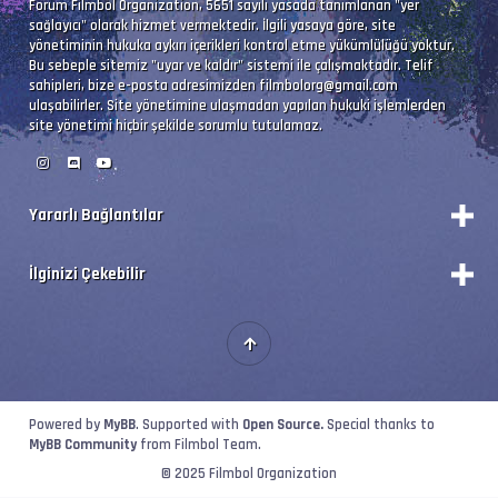
Forum Filmbol Organization, 5651 sayılı yasada tanımlanan "yer
sağlayıcı" olarak hizmet vermektedir. İlgili yasaya göre, site
yönetiminin hukuka aykırı içerikleri kontrol etme yükümlülüğü yoktur.
Bu sebeple sitemiz "uyar ve kaldır" sistemi ile çalışmaktadır. Telif
sahipleri, bize e-posta adresimizden
filmbolorg@gmail.com
ulaşabilirler. Site yönetimine ulaşmadan yapılan hukuki işlemlerden
site yönetimi hiçbir şekilde sorumlu tutulamaz.
Yararlı Bağlantılar
Durum
İlginizi Çekebilir
Vizyon Filmler
Forum Yönetimi
Premium'a Yükselt!
Forumları Okundu Kabul Et
Kategorileri Görüntüle
Portal'a Geçiş
Powered by
MyBB
. Supported with
Open Source.
Special thanks to
MyBB Community
from Filmbol Team.
© 2025 Filmbol Organization